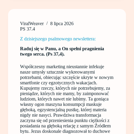
ViralWeaver
8 lipca 2026
PS 37.4
Z dzisiejszego psalmowego newslettera:
Raduj się w Panu, a On spełni pragnienia
twego serca. (Ps 37,4).
Współczesny marketing nieustannie infekuje
nasze umysły sztucznie wykreowanymi
potrzebami, obiecując szczęście ukryte w nowym
smartfonie czy egzotycznych wakacjach.
Kupujemy rzeczy, których nie potrzebujemy, za
pieniądze, których nie mamy, by zaimponować
ludziom, których nawet nie lubimy. Ta goniąca
własny ogon maszyna konsumpcji maskuje
głęboką, egzystencjalną pustkę, której materia
nigdy nie nasyci. Prawdziwa transformacja
zaczyna się od przeniesienia punktu ciężkości z
posiadania na głęboką relację z samym Źródłem
bytu. Jezus doskonale diagnozował to duchowe