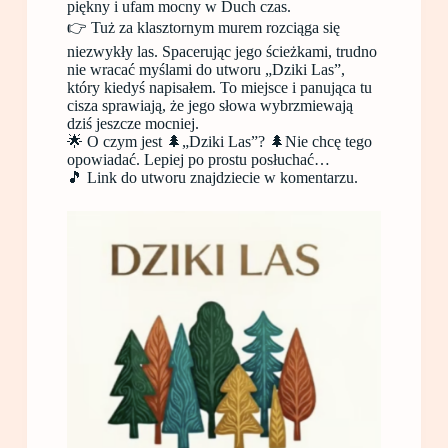
piękny i ufam mocny w Duch czas.
👉 Tuż za klasztornym murem rozciąga się
niezwykły las. Spacerując jego ścieżkami, trudno
nie wracać myślami do utworu „Dziki Las”,
który kiedyś napisałem. To miejsce i panująca tu
cisza sprawiają, że jego słowa wybrzmiewają
dziś jeszcze mocniej.
🌟 O czym jest 🌲„Dziki Las”? 🌲Nie chcę tego
opowiadać. Lepiej po prostu posłuchać…
🎵 Link do utworu znajdziecie w komentarzu.