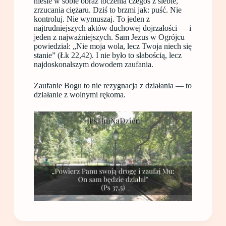
niesie w sobie obraz toczenia czegoś z siebie,
zrzucania ciężaru. Dziś to brzmi jak: puść. Nie
kontroluj. Nie wymuszaj. To jeden z
najtrudniejszych aktów duchowej dojrzałości — i
jeden z najważniejszych. Sam Jezus w Ogrójcu
powiedział: „Nie moja wola, lecz Twoja niech się
stanie” (Łk 22,42). I nie było to słabością, lecz
najdoskonalszym dowodem zaufania.
Zaufanie Bogu to nie rezygnacja z działania — to
działanie z wolnymi rękoma.