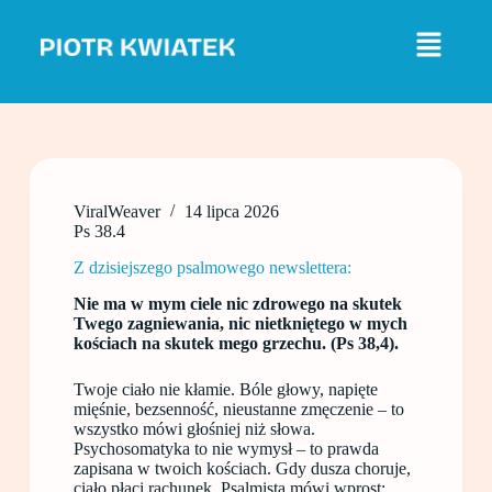
P
r
z
e
j
d
ź
d
o
t
ViralWeaver
14 lipca 2026
r
Ps 38.4
e
ś
Z dzisiejszego psalmowego newslettera:
c
i
Nie ma w mym ciele nic zdrowego na skutek
Twego zagniewania, nic nietkniętego w mych
kościach na skutek mego grzechu. (Ps 38,4).
Twoje ciało nie kłamie. Bóle głowy, napięte
mięśnie, bezsenność, nieustanne zmęczenie – to
wszystko mówi głośniej niż słowa.
Psychosomatyka to nie wymysł – to prawda
zapisana w twoich kościach. Gdy dusza choruje,
ciało płaci rachunek. Psalmista mówi wprost: