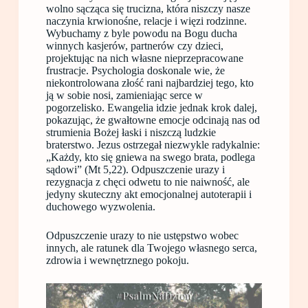
wolno sącząca się trucizna, która niszczy nasze
naczynia krwionośne, relacje i więzi rodzinne.
Wybuchamy z byle powodu na Bogu ducha
winnych kasjerów, partnerów czy dzieci,
projektując na nich własne nieprzepracowane
frustracje. Psychologia doskonale wie, że
niekontrolowana złość rani najbardziej tego, kto
ją w sobie nosi, zamieniając serce w
pogorzelisko. Ewangelia idzie jednak krok dalej,
pokazując, że gwałtowne emocje odcinają nas od
strumienia Bożej łaski i niszczą ludzkie
braterstwo. Jezus ostrzegał niezwykle radykalnie:
„Każdy, kto się gniewa na swego brata, podlega
sądowi” (Mt 5,22). Odpuszczenie urazy i
rezygnacja z chęci odwetu to nie naiwność, ale
jedyny skuteczny akt emocjonalnej autoterapii i
duchowego wyzwolenia.
Odpuszczenie urazy to nie ustępstwo wobec
innych, ale ratunek dla Twojego własnego serca,
zdrowia i wewnętrznego pokoju.