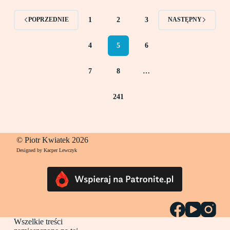
1
2
3
POPRZEDNIE
NASTĘPNY
4
5
6
7
8
…
241
© Piotr Kwiatek 2026
Designed by Kacper Lewczyk
Wszelkie treści