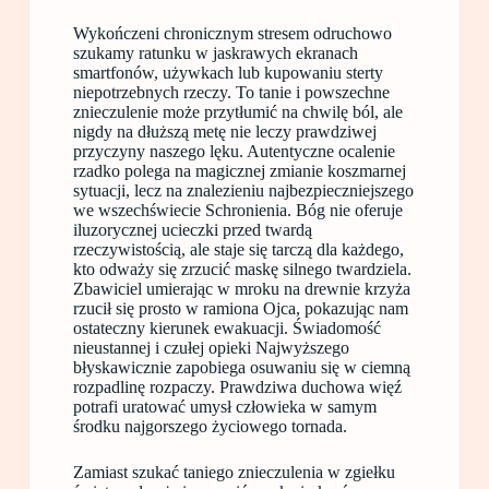
Wykończeni chronicznym stresem odruchowo
szukamy ratunku w jaskrawych ekranach
smartfonów, używkach lub kupowaniu sterty
niepotrzebnych rzeczy. To tanie i powszechne
znieczulenie może przytłumić na chwilę ból, ale
nigdy na dłuższą metę nie leczy prawdziwej
przyczyny naszego lęku. Autentyczne ocalenie
rzadko polega na magicznej zmianie koszmarnej
sytuacji, lecz na znalezieniu najbezpieczniejszego
we wszechświecie Schronienia. Bóg nie oferuje
iluzorycznej ucieczki przed twardą
rzeczywistością, ale staje się tarczą dla każdego,
kto odważy się zrzucić maskę silnego twardziela.
Zbawiciel umierając w mroku na drewnie krzyża
rzucił się prosto w ramiona Ojca, pokazując nam
ostateczny kierunek ewakuacji. Świadomość
nieustannej i czułej opieki Najwyższego
błyskawicznie zapobiega osuwaniu się w ciemną
rozpadlinę rozpaczy. Prawdziwa duchowa więź
potrafi uratować umysł człowieka w samym
środku najgorszego życiowego tornada.
Zamiast szukać taniego znieczulenia w zgiełku