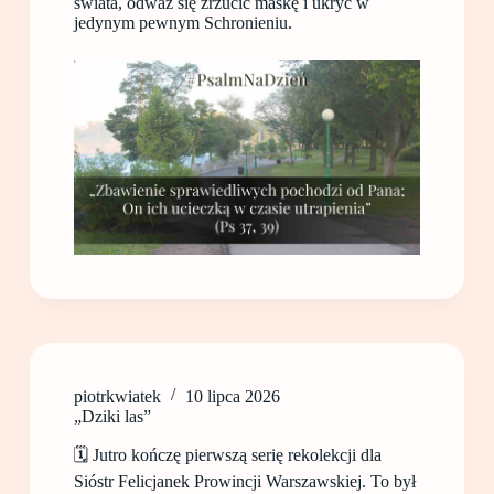
świata, odważ się zrzucić maskę i ukryć w
jedynym pewnym Schronieniu.
piotrkwiatek
10 lipca 2026
„Dziki las”
🗓️ Jutro kończę pierwszą serię rekolekcji dla
Sióstr Felicjanek Prowincji Warszawskiej. To był