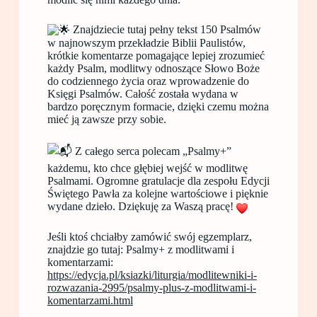
Znajdziecie tutaj pełny tekst 150 Psalmów
w najnowszym przekładzie Biblii Paulistów,
krótkie komentarze pomagające lepiej zrozumieć
każdy Psalm, modlitwy odnoszące Słowo Boże
do codziennego życia oraz wprowadzenie do
Księgi Psalmów. Całość została wydana w
bardzo poręcznym formacie, dzięki czemu można
mieć ją zawsze przy sobie.
Z całego serca polecam „Psalmy+”
każdemu, kto chce głębiej wejść w modlitwę
Psalmami. Ogromne gratulacje dla zespołu Edycji
Świętego Pawła za kolejne wartościowe i pięknie
wydane dzieło. Dziękuję za Waszą pracę!
Jeśli ktoś chciałby zamówić swój egzemplarz,
znajdzie go tutaj: Psalmy+ z modlitwami i
komentarzami:
https://edycja.pl/ksiazki/liturgia/modlitewniki-i-
rozwazania-2995/psalmy-plus-z-modlitwami-i-
komentarzami.html