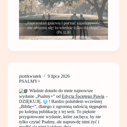
piotrkwiatek
9 lipca 2026
PSALMY+
Właśnie dotarło do mnie najnowsze
wydanie „Psalmy+” od
Edycja Świętego Pawła
–
DZIĘKUJĘ.
! Bardzo polubiłem wcześniej
„Biblię+”, dlatego z ogromną radością sięgnąłem
po kolejną publikację z tej serii. To pięknie
przygotowane wydanie, które zachęca, by nie
tylko czytać Psalmy, ale naprawdę nimi żyć i
modlić się nimi każdego dnia.