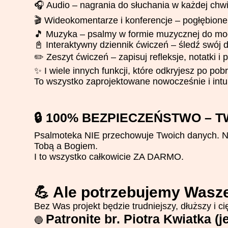
🎧
Audio – nagrania do słuchania w każdej chwi
🎬
Wideokomentarze i konferencje – pogłębione 
🎵
Muzyka – psalmy w formie muzycznej do modl
📓
Interaktywny dziennik ćwiczeń – śledź swój 
✏️
Zeszyt ćwiczeń – zapisuj refleksje, notatki i
✨
I wiele innych funkcji, które odkryjesz po pob
To wszystko zaprojektowane nowocześnie i intu
100% BEZPIECZEŃSTWO – T
🔒
Psalmoteka NIE przechowuje Twoich danych. NI
Tobą a Bogiem.
I to wszystko całkowicie ZA DARMO.
💪
Ale potrzebujemy Wasz
Bez Was projekt będzie trudniejszy, dłuższy i 
Patronite br. Piotra Kwiatka (
🔵