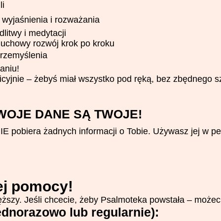
li
wyjaśnienia i rozważania
itwy i medytacji
duchowy rozwój krok po kroku
 przemyślenia
raniu!
icyjnie – żebyś miał wszystko pod ręką, bez zbędnego s
WOJE DANE SĄ TWOJE!
E pobiera żadnych informacji o Tobie. Używasz jej w p
ej pomocy!
cięższy. Jeśli chcecie, żeby Psalmoteka powstała – może
jednorazowo lub regularnie):