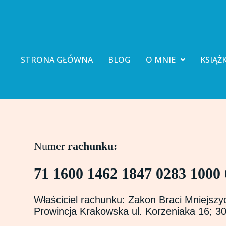
P
r
z
e
j
d
STRONA GŁÓWNA
BLOG
O MNIE
KSIĄŻK
ź
d
o
t
r
e
ś
c
i
Numer
rachunku:
71 1600 1462 1847 0283 1000
Właściciel rachunku:
Zakon Braci Mniejsz
Prowincja Krakowska ul. Korzeniaka 16; 