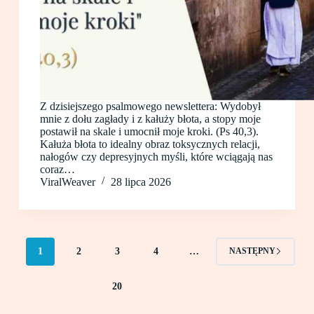
Z dzisiejszego psalmowego newslettera: Wydobył
mnie z dołu zagłady i z kałuży błota, a stopy moje
postawił na skale i umocnił moje kroki. (Ps 40,3).
Kałuża błota to idealny obraz toksycznych relacji,
nałogów czy depresyjnych myśli, które wciągają nas
coraz…
ViralWeaver
28 lipca 2026
1
2
3
4
…
NASTĘPNY
20