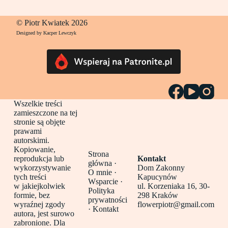
© Piotr Kwiatek 2026
Designed by Kacper Lewczyk
Wszelkie treści
zamieszczone na tej
stronie są objęte
prawami
autorskimi.
Kopiowanie,
Strona
reprodukcja lub
Kontakt
główna
·
wykorzystywanie
Dom Zakonny
O mnie ·
tych treści
Kapucynów
Wsparcie ·
w jakiejkolwiek
ul. Korzeniaka 16, 30-
Polityka
formie, bez
298 Kraków
prywatności
wyraźnej zgody
flowerpiotr@gmail.com
·
Kontakt
autora, jest surowo
zabronione. Dla