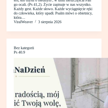
ten, kto myśli o biednym , w dniu nieszczęścia Pan
go ocali. (Ps 41,2). Życie zapisuje w nas wszystko.
Każdy gest. Każde słowo. Każde wyciągnięcie ręki
do człowieka, który upadł. Psalm mówi o obietnicy,
która…
ViralWeaver
3 sierpnia 2026
Bez kategorii
Ps 40.9