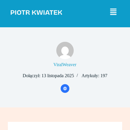
P
r
z
e
j
d
ź
d
o
t
r
e
ViralWeaver
ś
c
Dołączył: 13 listopada 2025
Artykuły: 197
i