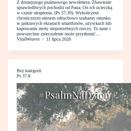
Z dzisiejszego psalmowego newslettera: Zbawienie
sprawiedliwych pochodzi od Pana; On ich ucieczką
w czasie utrapienia. (Ps 37,39). Wykończeni
chronicznym stresem odruchowo szukamy ratunku
w jaskrawych ekranach smartfonów, używkach lub
kupowaniu sterty niepotrzebnych rzeczy. To tanie i
powszechne znieczulenie może przytłumić…
ViralWeaver
11 lipca 2026
Bez kategorii
Ps 37.8