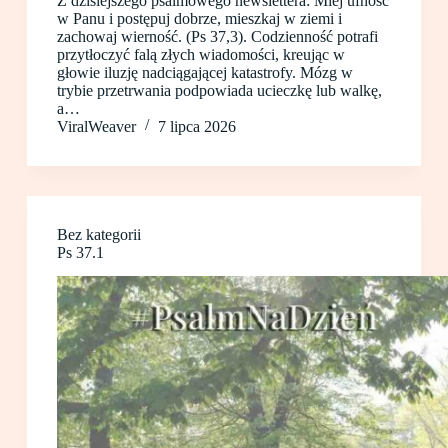
Z dzisiejszego psalmowego newslettera: Miej ufność
w Panu i postępuj dobrze, mieszkaj w ziemi i
zachowaj wierność. (Ps 37,3). Codzienność potrafi
przytłoczyć falą złych wiadomości, kreując w
głowie iluzję nadciągającej katastrofy. Mózg w
trybie przetrwania podpowiada ucieczkę lub walkę,
a…
ViralWeaver
7 lipca 2026
Bez kategorii
Ps 37.1