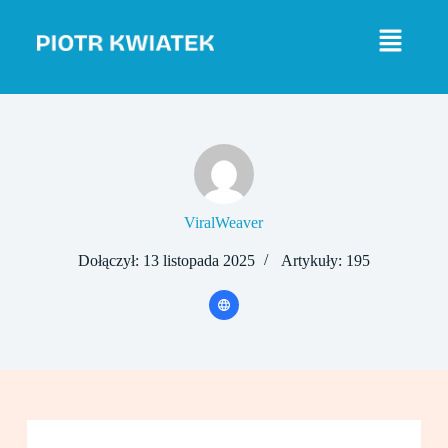
P
r
z
e
j
d
ź
d
o
t
r
e
ViralWeaver
ś
c
Dołączył: 13 listopada 2025
Artykuły: 195
i