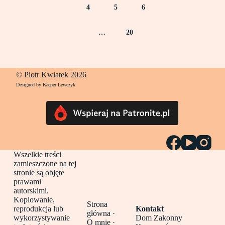
4
5
6
…
20
© Piotr Kwiatek 2026
Designed by Kacper Lewczyk
Wszelkie treści
zamieszczone na tej
stronie są objęte
prawami
autorskimi.
Kopiowanie,
Strona
reprodukcja lub
Kontakt
główna
·
wykorzystywanie
Dom Zakonny
O mnie ·