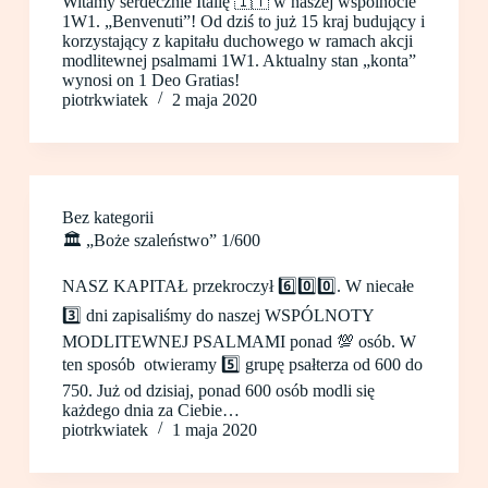
Witamy serdecznie Italię 🇮🇹 w naszej wspólnocie
1W1. „Benvenuti”! Od dziś to już 15 kraj budujący i
korzystający z kapitału duchowego w ramach akcji
modlitewnej psalmami 1W1. Aktualny stan „konta”
wynosi on 1 Deo Gratias!
piotrkwiatek
2 maja 2020
Bez kategorii
🏛 „Boże szaleństwo” 1/600
NASZ KAPITAŁ przekroczył 6️⃣0️⃣0️⃣. W niecałe
3️⃣ dni zapisaliśmy do naszej WSPÓLNOTY
MODLITEWNEJ PSALMAMI ponad 💯 osób. W
ten sposób otwieramy 5️⃣ grupę psałterza od 600 do
750. Już od dzisiaj, ponad 600 osób modli się
każdego dnia za Ciebie…
piotrkwiatek
1 maja 2020