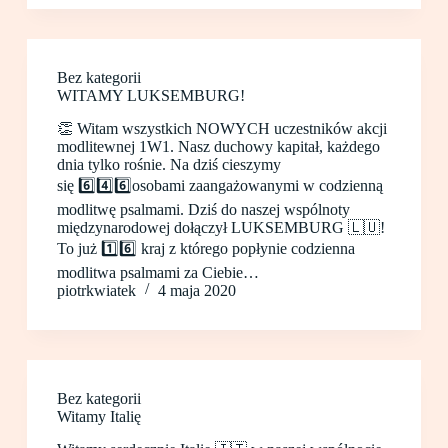
Bez kategorii
WITAMY LUKSEMBURG!
👏 Witam wszystkich NOWYCH uczestników akcji
modlitewnej 1W1. Nasz duchowy kapitał, każdego
dnia tylko rośnie. Na dziś cieszymy
się 6️⃣4️⃣6️⃣osobami zaangażowanymi w codzienną
modlitwę psalmami. Dziś do naszej wspólnoty
międzynarodowej dołączył LUKSEMBURG 🇱🇺!
To już 1️⃣6️⃣ kraj z którego popłynie codzienna
modlitwa psalmami za Ciebie…
piotrkwiatek
4 maja 2020
Bez kategorii
Witamy Italię