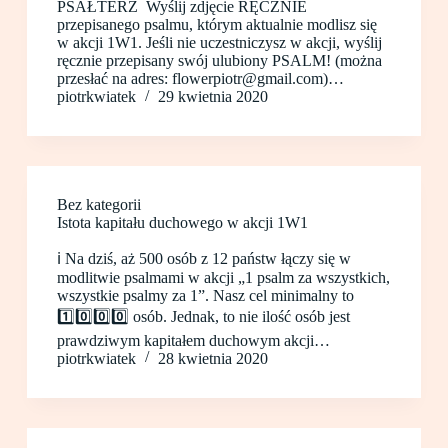
PSAŁTERZ Wyślij zdjęcie RĘCZNIE
przepisanego psalmu, którym aktualnie modlisz się
w akcji 1W1. Jeśli nie uczestniczysz w akcji, wyślij
ręcznie przepisany swój ulubiony PSALM! (można
przesłać na adres: flowerpiotr@gmail.com)…
piotrkwiatek
29 kwietnia 2020
Bez kategorii
Istota kapitału duchowego w akcji 1W1
ℹ️ Na dziś, aż 500 osób z 12 państw łączy się w
modlitwie psalmami w akcji „1 psalm za wszystkich,
wszystkie psalmy za 1”. Nasz cel minimalny to
1️⃣0️⃣0️⃣0️⃣ osób. Jednak, to nie ilość osób jest
prawdziwym kapitałem duchowym akcji…
piotrkwiatek
28 kwietnia 2020