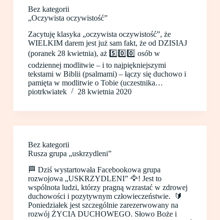
Bez kategorii
„Oczywista oczywistość”
Zacytuję klasyka „oczywista oczywistość”, że
WIELKIM darem jest już sam fakt, że od DZISIAJ
(poranek 28 kwietnia), aż 5️⃣0️⃣0️⃣ osób w
codziennej modlitwie – i to najpiękniejszymi
tekstami w Biblii (psalmami) – łączy się duchowo i
pamięta w modlitwie o Tobie (uczestnika…
piotrkwiatek
28 kwietnia 2020
Bez kategorii
Rusza grupa „uskrzydleni”
🏁 Dziś wystartowała Facebookowa grupa
rozwojowa „USKRZYDLENI” 🦅! Jest to
wspólnota ludzi, którzy pragną wzrastać w zdrowej
duchowości i pozytywnym człowieczeństwie. 🔰
Poniedziałek jest szczególnie zarezerwowany na
rozwój ŻYCIA DUCHOWEGO. Słowo Boże i