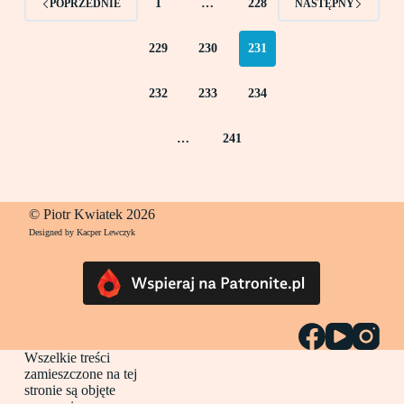
1
…
228
POPRZEDNIE
NASTĘPNY
229
230
231
232
233
234
…
241
© Piotr Kwiatek 2026
Designed by Kacper Lewczyk
Wszelkie treści
zamieszczone na tej
stronie są objęte