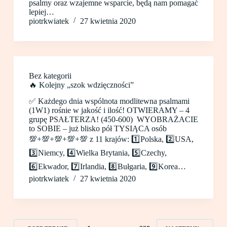
psalmy oraz wzajemne wsparcie, będą nam pomagać
lepiej…
piotrkwiatek
27 kwietnia 2020
Bez kategorii
🔥 Kolejny „szok wdzięczności”
✅ Każdego dnia wspólnota modlitewna psalmami
(1W1) rośnie w jakość i ilość! OTWIERAMY – 4
grupę PSAŁTERZA! (450-600) WYOBRAŻACIE
to SOBIE – już blisko pół TYSIĄCA osób
💯+💯+💯+💯+💯 z 11 krajów: 1️⃣Polska, 2️⃣USA,
3️⃣Niemcy, 4️⃣Wielka Brytania, 5️⃣Czechy,
6️⃣Ekwador, 7️⃣Irlandia, 8️⃣Bułgaria, 9️⃣Korea…
piotrkwiatek
27 kwietnia 2020