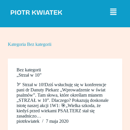
P
r
z
e
j
d
ź
d
Kategoria
Bez kategorii
o
t
r
e
ś
Bez kategorii
c
„Strzał w 10”
i
🏹 Strzał w 10!Dziś wsłuchuję się w konferencje
pani dr Danuty Piekarz „Wprowadzenie w świat
psalmów”. Tam słowa, które określam mianem
„STRZAŁ w 10”. Dlaczego? Pokazują doskonale
istotę naszej akcji 1W1: 🎯„Wielka szkoda, że
kiedyś przed wiekami PSAŁTERZ stał się
zasadniczo…
piotrkwiatek
7 maja 2020