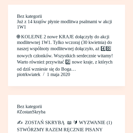
Bez kategorii
Już z 14 krajów płynie modlitwa psalmami w akcji
1W1
🌐 KOLEJNE 2 nowe KRAJE dołączyły do akcji
modlitewnej 1W1. Tylko wczoraj (30 kwietnia) do
naszej wspólnoty modlitewnej dołączyło, aż 4️⃣0️⃣
nowych członków. Wszystkich serdecznie witamy!
Warto również przywitać 2️⃣ nowe kraje, z których
od dziś wzniesie się do Boga…
piotrkwiatek
1 maja 2020
Bez kategorii
#ZostanSkryba
✍️ ZOSTAŃ SKRYBĄ 📖 🔰 WYZWANIE (1)
STWÓRZMY RAZEM RĘCZNIE PISANY