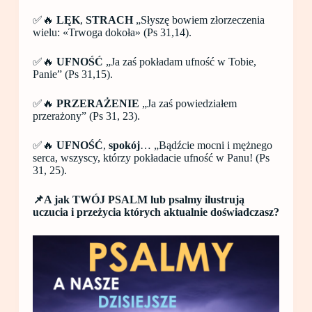
✅🔥
LĘK
,
STRACH
„Słyszę bowiem złorzeczenia
wielu: «Trwoga dokoła» (Ps 31,14).
✅🔥
UFNOŚĆ
„Ja zaś pokładam ufność w Tobie,
Panie” (Ps 31,15).
✅🔥
PRZERAŻENIE
„Ja zaś powiedziałem
przerażony” (Ps 31, 23).
✅🔥
UFNOŚĆ
,
spokój
… „Bądźcie mocni i mężnego
serca, wszyscy, którzy pokładacie ufność w Panu! (Ps
31, 25).
📌A jak TWÓJ PSALM lub psalmy ilustrują
uczucia i przeżycia których aktualnie doświadczasz?