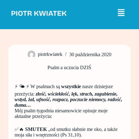
P
r
z
e
j
d
ź
d
o
piotrkwiatek
30 października 2020
t
r
e
Psalm a uczucia DZIŚ
ś
c
i
⚡️ 🌤 ⚡️ W psalmach są
wszystkie
nasze dzisiejsze
przeżycia:
złość, wściekłość, lęk, strach, zagubienie,
wstyd, żal, ufność, rozpacz, poczucie niemocy, radość,
duma…
Mój psalm tygodnia niesamowicie opisuje moje
aktualne przeżycia:
✅🔥
SMUTEK
„od smutku słabnie me oko, a także
moja siła i wnętrzności (Ps 31,10).