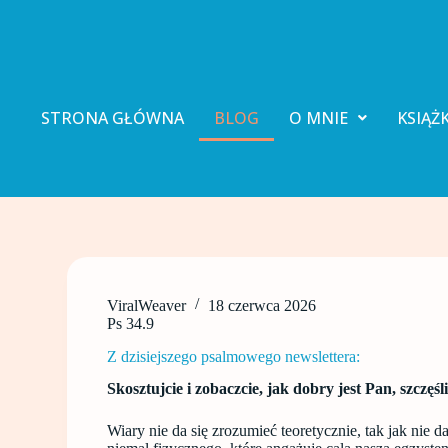
P
r
z
e
j
d
STRONA GŁÓWNA
BLOG
O MNIE
KSIĄŻK
ź
d
o
t
r
e
ś
c
i
ViralWeaver
18 czerwca 2026
Ps 34.9
Z dzisiejszego psalmowego newslettera:
Skosztujcie i zobaczcie, jak dobry jest Pan, szczęśl
Wiary nie da się zrozumieć teoretycznie, tak jak nie