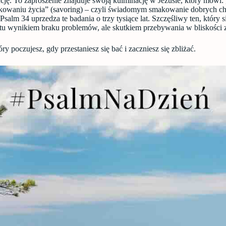
ncję. To zaproszenie znajduje swoją kulminację w Jezusie, który mówi: 
kowaniu życia” (savoring) – czyli świadomym smakowanie dobrych chwi
alm 34 uprzedza te badania o trzy tysiące lat. Szczęśliwy ten, który s
 jest tu wynikiem braku problemów, ale skutkiem przebywania w bliskoś
ry poczujesz, gdy przestaniesz się bać i zaczniesz się zbliżać.