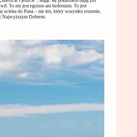
„Bierzcie i jedzcie”, stając się pokarmem dającym
l. To nie jest egoizm ani hedonizm. To jest
ię ucieka do Pana – nie ten, który wszystko rozumie,
ci z Najwyższym Dobrem.