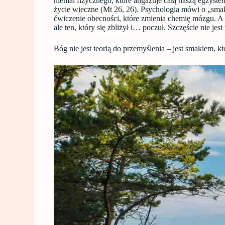
niemal fizycznego, które angażuje całą naszą egzyste
życie wieczne (Mt 26, 26). Psychologia mówi o „sma
ćwiczenie obecności, które zmienia chemię mózgu. A Ps
ale ten, który się zbliżył i… poczuł. Szczęście nie
Bóg nie jest teorią do przemyślenia – jest smakiem, któ