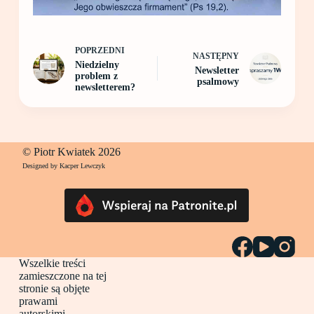
POPRZEDNI
NASTĘPNY
Niedzielny
Newsletter
problem z
psalmowy
newsletterem?
© Piotr Kwiatek 2026
Designed by Kacper Lewczyk
Wszelkie treści
zamieszczone na tej
stronie są objęte
prawami
autorskimi.