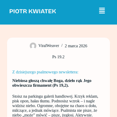
P
r
z
e
j
d
ź
d
o
ViralWeaver
2 marca 2026
t
r
e
Ps 19.2
ś
c
i
Z dzisiejszego psalmowego newslettera:
Niebiosa głoszą chwałę Boga, dzieło rąk Jego
obwieszcza firmament (Ps 19,2).
Stoisz na parkingu galerii handlowej. Krzyk reklam,
pisk opon, hałas tłumu. Podnosisz wzrok – i nagle
widzisz niebo. Ogromne, obojętne na chaos u dołu,
milczące, a jednak mówiące. Psalmista nie pisze, że
niebo „może” mówić – pisze, żegłosi. Aktywnie.