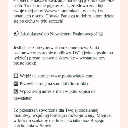
✅Obecnie nasze rozważania docierają już do około 900
osób. To dla mnie piękny znak, że Słowo znajduje
swoje miejsce w Waszych porankach, w ciszy i w
pytaniach o sens. Chwała Panu za to dobro, które dzieje
się po cichu w tylu sercach!
📬 Jak dołączyć do Newslettera Psalmowego? 📖
Jeśli chcesz otrzymywać codzienne rozważania
psalmowe w systemie modlitwy 1W1 (jednak psalm na
tydzień) prosto na swoją skrzynkę – wystarczą trzy
proste kroki:
1️⃣ Wejdź na stronę:
www.piotrkwiatek.com
2️⃣ Przewiń stronę na sam dół (do stopki).
3️⃣ Wpisz swój adres e-mail w polu zapisu na
newsletter.
To przestrzeń stworzona dla Twojej codziennej
modlitwy, wspólnej formacji i rozwoju wiary. Miejsce,
w którym szukamy mądrości, światła oraz Bożego
natchnienia w Słowie.