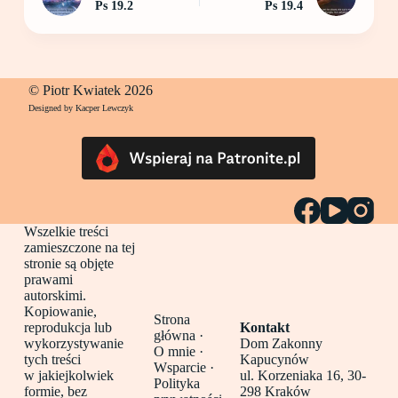
Ps 19.2
Ps 19.4
© Piotr Kwiatek 2026
Designed by Kacper Lewczyk
Wszelkie treści
zamieszczone na tej
stronie są objęte
prawami
autorskimi.
Kopiowanie,
Strona
reprodukcja lub
Kontakt
główna
·
wykorzystywanie
Dom Zakonny
O mnie ·
tych treści
Kapucynów
Wsparcie ·
w jakiejkolwiek
ul. Korzeniaka 16, 30-
Polityka
formie, bez
298 Kraków