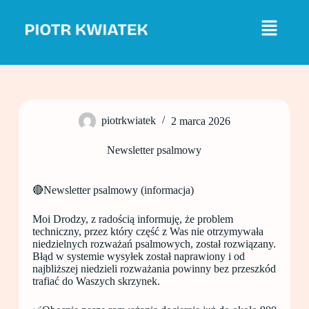
P
r
z
e
j
d
ź
d
o
piotrkwiatek
2 marca 2026
t
r
e
Newsletter psalmowy
ś
c
i
🔴Newsletter psalmowy (informacja)
Moi Drodzy, z radością informuję, że problem
techniczny, przez który część z Was nie otrzymywała
niedzielnych rozważań psalmowych, został rozwiązany.
Błąd w systemie wysyłek został naprawiony i od
najbliższej niedzieli rozważania powinny bez przeszkód
trafiać do Waszych skrzynek.