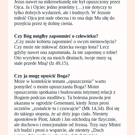
Jezus nawet na mikrosekundę nie był opuszczony przez
Ojca. Ja i Ojciec jedno jesteśmy (…) nie dotyczy to
tylko dobrych wydarzeń, ale i trudnych. W Jezusie
miłość Ojca jest stale obecna i to ona daje Mu siłę do
przejścia przez tę dolinę cienia.
Czy Bóg mógłby zapomnieć o człowieku?
„Czy może kobieta zapomnieć o swym niemowlęciu?
Czy może nie miłować dziecka swego łona? Lecz
gdyby nawet ona zapomniała, Ja nie zapomnę o tobie!
Oto wyryłem cię na moich dłoniach, twoje mury są
stale przede Mną! (Iz 49,15).
Czy ja mogę opuścić Boga?
Może w kontekście tematu „opuszczenia” warto
pomyśleć o moim opuszczaniu Boga? Moim
opuszczeniu spotkania i budowania intymnej relacji z
Bogiem podczas modlitwy. Ta bolesna prawda jest
ukazana w ogrodzie Getsemani, kiedy Jezus prosi
uczniów „zostańcie tu i czuwajcie” (Mk 14,34). Boi się
do takiego stopnia, że aż drży jego ciało. Niestety
apostołowie Piotr, Jakub i Jan odchodzą nie fizycznie,
ale duchowo i emocjonalnie od Jezusa. Trzy razy Mistrz
ich budzi i prosi o wsparcie, ale niestety „Duch