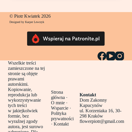
© Piotr Kwiatek 2026
Designed by Kacper Lewczyk
Wszelkie treści
zamieszczone na tej
stronie są objęte
prawami
autorskimi.
Kopiowanie,
Strona
reprodukcja lub
Kontakt
główna
·
wykorzystywanie
Dom Zakonny
O mnie ·
tych treści
Kapucynów
Wsparcie ·
w jakiejkolwiek
ul. Korzeniaka 16, 30-
Polityka
formie, bez
298 Kraków
prywatności
wyraźnej zgody
flowerpiotr@gmail.com
·
Kontakt
autora, jest surowo
zabronione. Dla