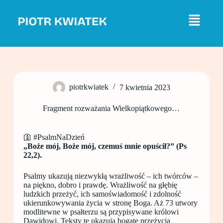
P
r
z
e
j
d
ź
d
o
piotrkwiatek
7 kwietnia 2023
t
r
e
Fragment rozważania Wielkopiątkowego…
ś
c
i
🛐 #PsalmNaDzień
„Boże mój, Boże mój, czemuś mnie opuścił?” (Ps
22,2).
Psalmy ukazują niezwykłą wrażliwość – ich twórców –
na piękno, dobro i prawdę. Wrażliwość na głębię
ludzkich przeżyć, ich samoświadomość i zdolność
ukierunkowywania życia w stronę Boga. Aż 73 utwory
modlitewne w psałterzu są przypisywane królowi
Dawidowi. Teksty te ukazują bogate przeżycia