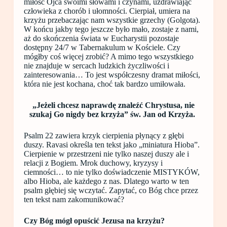
miłość Ojca swoimi słowami i czynami, uzdrawiając
człowieka z chorób i ułomności. Cierpiał, umiera na
krzyżu przebaczając nam wszystkie grzechy (Golgota).
W końcu jakby tego jeszcze było mało, zostaje z nami,
aż do skończenia świata w Eucharystii pozostaje
dostępny 24/7 w Tabernakulum w Kościele. Czy
mógłby coś więcej zrobić? A mimo tego wszystkiego
nie znajduje w sercach ludzkich życzliwości i
zainteresowania… To jest współczesny dramat miłości,
która nie jest kochana, choć tak bardzo umiłowała.
„Jeżeli chcesz naprawdę znaleźć Chrystusa, nie
szukaj Go nigdy bez krzyża” św. Jan od Krzyża.
Psalm 22 zawiera krzyk cierpienia płynący z głębi
duszy. Ravasi określa ten tekst jako „miniatura Hioba”.
Cierpienie w przestrzeni nie tylko naszej duszy ale i
relacji z Bogiem. Mrok duchowy, kryzysy i
ciemności… to nie tylko doświadczenie MISTYKÓW,
albo Hioba, ale każdego z nas. Dlatego warto w ten
psalm głębiej się wczytać. Zapytać, co Bóg chce przez
ten tekst nam zakomunikować?
Czy Bóg mógł opuścić Jezusa na krzyżu?