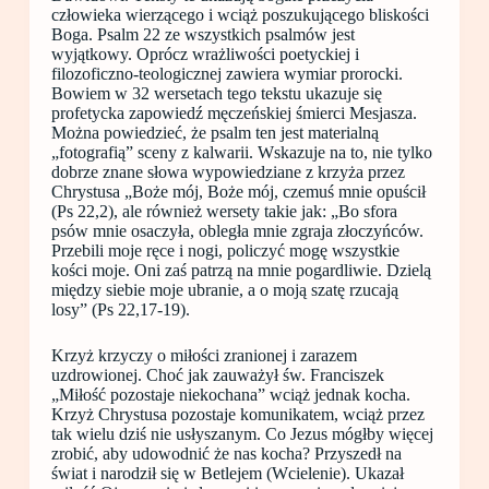
człowieka wierzącego i wciąż poszukującego bliskości
Boga. Psalm 22 ze wszystkich psalmów jest
wyjątkowy. Oprócz wrażliwości poetyckiej i
filozoficzno-teologicznej zawiera wymiar prorocki.
Bowiem w 32 wersetach tego tekstu ukazuje się
profetycka zapowiedź męczeńskiej śmierci Mesjasza.
Można powiedzieć, że psalm ten jest materialną
„fotografią” sceny z kalwarii. Wskazuje na to, nie tylko
dobrze znane słowa wypowiedziane z krzyża przez
Chrystusa „Boże mój, Boże mój, czemuś mnie opuścił
(Ps 22,2), ale również wersety takie jak: „Bo sfora
psów mnie osaczyła, obległa mnie zgraja złoczyńców.
Przebili moje ręce i nogi, policzyć mogę wszystkie
kości moje. Oni zaś patrzą na mnie pogardliwie. Dzielą
między siebie moje ubranie, a o moją szatę rzucają
losy” (Ps 22,17-19).
Krzyż krzyczy o miłości zranionej i zarazem
uzdrowionej. Choć jak zauważył św. Franciszek
„Miłość pozostaje niekochana” wciąż jednak kocha.
Krzyż Chrystusa pozostaje komunikatem, wciąż przez
tak wielu dziś nie usłyszanym. Co Jezus mógłby więcej
zrobić, aby udowodnić że nas kocha? Przyszedł na
świat i narodził się w Betlejem (Wcielenie). Ukazał