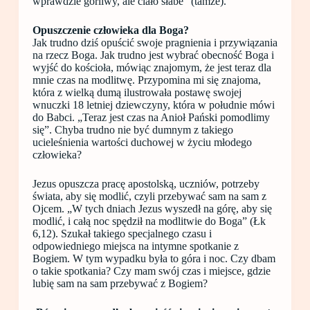
wprawdzie gorliwy, ale ciało słabe” (tamże).
Opuszczenie człowieka dla Boga?
Jak trudno dziś opuścić swoje pragnienia i przywiązania
na rzecz Boga. Jak trudno jest wybrać obecność Boga i
wyjść do kościoła, mówiąc znajomym, że jest teraz dla
mnie czas na modlitwę. Przypomina mi się znajoma,
która z wielką dumą ilustrowała postawę swojej
wnuczki 18 letniej dziewczyny, która w południe mówi
do Babci. „Teraz jest czas na Anioł Pański pomodlimy
się”. Chyba trudno nie być dumnym z takiego
ucieleśnienia wartości duchowej w życiu młodego
człowieka?
Jezus opuszcza pracę apostolską, uczniów, potrzeby
świata, aby się modlić, czyli przebywać sam na sam z
Ojcem. „W tych dniach Jezus wyszedł na górę, aby się
modlić, i całą noc spędził na modlitwie do Boga” (Łk
6,12). Szukał takiego specjalnego czasu i
odpowiedniego miejsca na intymne spotkanie z
Bogiem. W tym wypadku była to góra i noc. Czy dbam
o takie spotkania? Czy mam swój czas i miejsce, gdzie
lubię sam na sam przebywać z Bogiem?