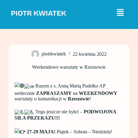
P
r
z
e
j
d
ź
d
o
piotrkwiatek
22 kwietnia 2022
t
r
e
Weekendowe warsztaty w Rzeszowie
ś
c
i
Razem z s. Anną Marią Pudełko AP
serdecznie
ZAPRASZAMY
na
WEEKENDOWY
warsztaty o komunikacji
w
Rzeszowie
!
Tego jeszcze nie było! –
PODWOJONA
SIŁA PRZEKAZU!!!
27-29 MAJA!
Piątek – Sobota – Niedziela!