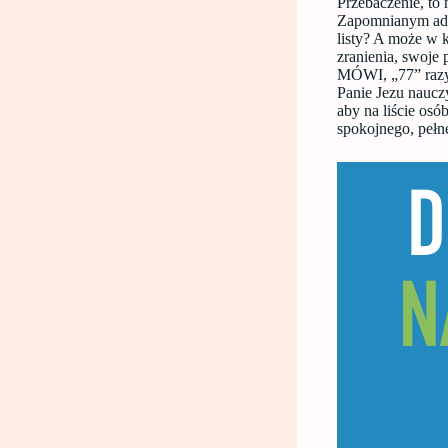
Przebaczenie, to 
Zapomnianym adre
listy? A może w k
zranienia, swoje
MÓWI, „77” ra
Panie Jezu nauczy
aby na liście osó
spokojnego, pełne