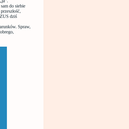
„ja”.
 sam do siebie
 przeszłość,
EZUS dziś
 warunków. Spraw,
Dobrego,