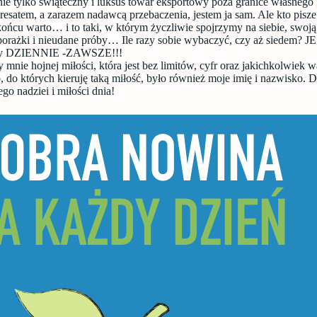
nie tylko świąteczny i luksus towar eksportowy poza granice własnego 
satem, a zarazem nadawcą przebaczenia, jestem ja sam. Ale kto pisze
ońcu warto… i to taki, w którym życzliwie spojrzymy na siebie, swoją
 porażki i nieudane próby… Ile razy sobie wybaczyć, czy aż siedem? J
zy DZIENNIE -ZAWSZE!!!
 mnie hojnej miłości, która jest bez limitów, cyfr oraz jakichkolwiek
b, do których kieruję taką miłość, było również moje imię i nazwisko. 
go nadziei i miłości dnia!