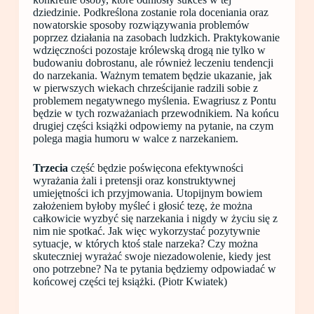
dziedzinie. Podkreślona zostanie rola doceniania oraz
nowatorskie sposoby rozwiązywania problemów
poprzez działania na zasobach ludzkich. Praktykowanie
wdzięczności pozostaje królewską drogą nie tylko w
budowaniu dobrostanu, ale również leczeniu tendencji
do narzekania. Ważnym tematem będzie ukazanie, jak
w pierwszych wiekach chrześcijanie radzili sobie z
problemem negatywnego myślenia. Ewagriusz z Pontu
będzie w tych rozważaniach przewodnikiem. Na końcu
drugiej części książki odpowiemy na pytanie, na czym
polega magia humoru w walce z narzekaniem.
Trzecia
część będzie poświęcona efektywności
wyrażania żali i pretensji oraz konstruktywnej
umiejętności ich przyjmowania. Utopijnym bowiem
założeniem byłoby myśleć i głosić tezę, że można
całkowicie wyzbyć się narzekania i nigdy w życiu się z
nim nie spotkać. Jak więc wykorzystać pozytywnie
sytuacje, w których ktoś stale narzeka? Czy można
skuteczniej wyrażać swoje niezadowolenie, kiedy jest
ono potrzebne? Na te pytania będziemy odpowiadać w
końcowej części tej książki. (Piotr Kwiatek)