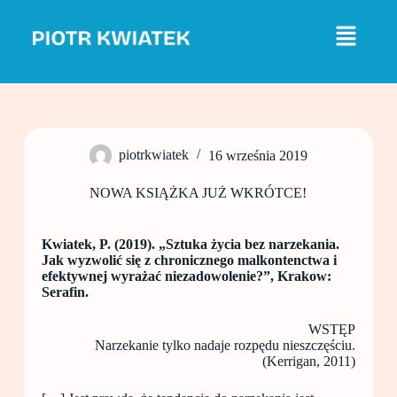
P
r
z
e
j
d
ź
d
o
piotrkwiatek
16 września 2019
t
r
e
NOWA KSIĄŻKA JUŻ WKRÓTCE!
ś
c
i
Kwiatek, P. (2019). „Sztuka życia bez narzekania.
Jak wyzwolić się z chronicznego malkontenctwa i
efektywnej wyrażać niezadowolenie?”, Krakow:
Serafin.
WSTĘP
Narzekanie tylko nadaje rozpędu nieszczęściu.
(Kerrigan, 2011)