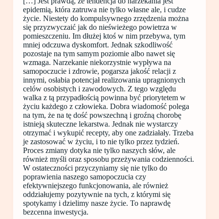
[…] Jest prawdą, że tendencja do narzekania jest
epidemią, która zatruwa nie tylko własne ale, i cudze
życie. Niestety do kompulsywnego zrzędzenia można
się przyzwyczaić jak do nieświeżego powietrza w
pomieszczeniu. Im dłużej ktoś w nim przebywa, tym
mniej odczuwa dyskomfort. Jednak szkodliwość
pozostaje na tym samym poziomie albo nawet się
wzmaga. Narzekanie niekorzystnie wypływa na
samopoczucie i zdrowie, pogarsza jakość relacji z
innymi, osłabia potencjał realizowania upragnionych
celów osobistych i zawodowych. Z tego względu
walka z tą przypadłością powinna być priorytetem w
życiu każdego z człowieka. Dobra wiadomość polega
na tym, że na tę dość powszechną i groźną chorobę
istnieją skuteczne lekarstwa. Jednak nie wystarczy
otrzymać i wykupić recepty, aby one zadziałały. Trzeba
je zastosować w życiu, i to nie tylko przez tydzień.
Proces zmiany dotyka nie tylko naszych słów, ale
również myśli oraz sposobu przeżywania codzienności.
W ostateczności przyczyniamy się nie tylko do
poprawienia naszego samopoczucia czy
efektywniejszego funkcjonowania, ale również
oddziałujemy pozytywnie na tych, z którymi się
spotykamy i dzielimy nasze życie. To naprawdę
bezcenna inwestycja.