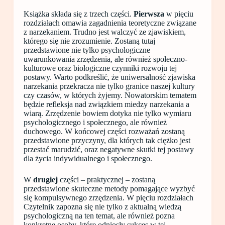
Książka składa się z trzech części.
Pierwsza
w pięciu
rozdziałach omawia zagadnienia teoretyczne związane
z narzekaniem. Trudno jest walczyć ze zjawiskiem,
którego się nie zrozumienie. Zostaną tutaj
przedstawione nie tylko psychologiczne
uwarunkowania zrzędzenia, ale również społeczno-
kulturowe oraz biologiczne czynniki rozwoju tej
postawy. Warto podkreślić, że uniwersalność zjawiska
narzekania przekracza nie tylko granice naszej kultury
czy czasów, w których żyjemy. Nowatorskim tematem
będzie refleksja nad związkiem miedzy narzekania a
wiarą. Zrzędzenie bowiem dotyka nie tylko wymiaru
psychologicznego i społecznego, ale również
duchowego. W końcowej części rozważań zostaną
przedstawione przyczyny, dla których tak ciężko jest
przestać marudzić, oraz negatywne skutki tej postawy
dla życia indywidualnego i społecznego.
W
drugiej
części – praktycznej – zostaną
przedstawione skuteczne metody pomagające wyzbyć
się kompulsywnego zrzędzenia. W pięciu rozdziałach
Czytelnik zapozna się nie tylko z aktualną wiedzą
psychologiczną na ten temat, ale również pozna
konkretne osoby, które odniosły sukces w tej