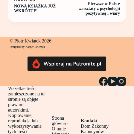
POPRZEDNI
Pierwsze w Polsce
NOWA KSIĄŻKA JUŻ
warsztaty z psychologii
WKRÓTCE!
pozytywnej i wiary
© Piotr Kwiatek 2026
Designed by Kacper Lewczyk
Wszelkie treści
zamieszczone na tej
stronie są objęte
prawami
autorskimi.
Kopiowanie,
Strona
reprodukcja lub
Kontakt
główna
·
wykorzystywanie
Dom Zakonny
O mnie ·
tych treści
Kapucynów