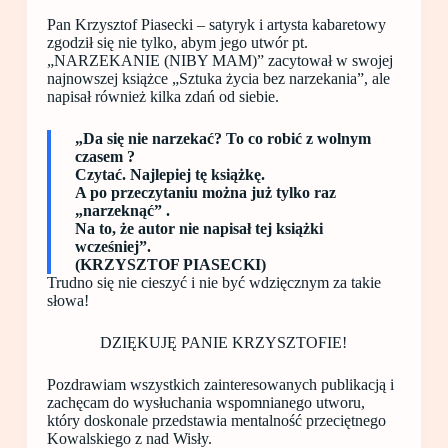
Pan Krzysztof Piasecki – satyryk i artysta kabaretowy
zgodził się nie tylko, abym jego utwór pt.
„NARZEKANIE (NIBY MAM)” zacytował w swojej
najnowszej książce „Sztuka życia bez narzekania”, ale
napisał również kilka zdań od siebie.
„Da się nie narzekać? To co robić z wolnym
czasem ?
Czytać. Najlepiej tę książkę.
A po przeczytaniu można już tylko raz
„narzeknąć” .
Na to, że autor nie napisał tej książki
wcześniej”.
(KRZYSZTOF PIASECKI)
Trudno się nie cieszyć i nie być wdzięcznym za takie
słowa!
DZIĘKUJĘ PANIE KRZYSZTOFIE!
Pozdrawiam wszystkich zainteresowanych publikacją i
zachęcam do wysłuchania wspomnianego utworu,
który doskonale przedstawia mentalność przeciętnego
Kowalskiego z nad Wisły.