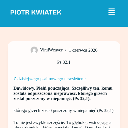
P
r
z
e
j
d
ź
d
o
ViralWeaver
1 czerwca 2026
t
r
e
Ps 32.1
ś
c
i
Z dzisiejszego psalmowego newslettera:
Dawidowy. Pieśń pouczająca. Szczęśliwy ten, komu
została odpuszczona nieprawość, którego grzech
został puszczony w niepamięć. (Ps 32,1).
którego grzech został puszczony w niepamięć (Ps 32,1).
To nie jest zwykłe szczęście. To głęboka, wstrząsająca
ulga człowieka, który przestał udawać. Dawid odkrył,