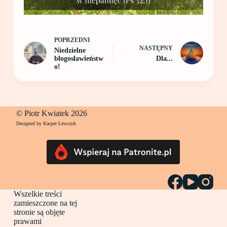
POPRZEDNI
NASTĘPNY
Niedzielne
błogosławieństw
Dla...
o!
© Piotr Kwiatek 2026
Designed by Kacper Lewczyk
Wszelkie treści
zamieszczone na tej
stronie są objęte
prawami