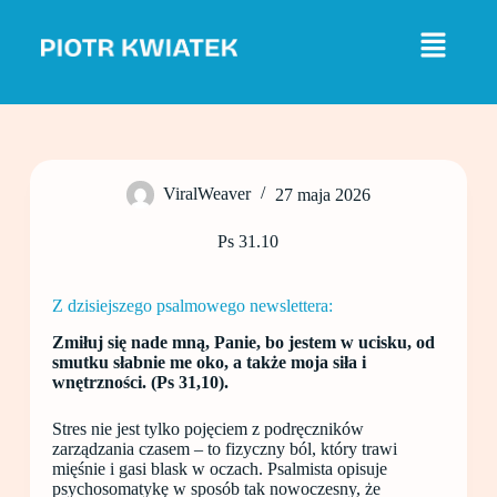
P
r
z
e
j
d
ź
d
o
ViralWeaver
27 maja 2026
t
r
e
Ps 31.10
ś
c
i
Z dzisiejszego psalmowego newslettera:
Zmiłuj się nade mną, Panie, bo jestem w ucisku, od
smutku słabnie me oko, a także moja siła i
wnętrzności. (Ps 31,10).
Stres nie jest tylko pojęciem z podręczników
zarządzania czasem – to fizyczny ból, który trawi
mięśnie i gasi blask w oczach. Psalmista opisuje
psychosomatykę w sposób tak nowoczesny, że