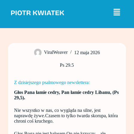
P
r
z
e
j
d
ź
d
o
ViralWeaver
12 maja 2026
t
r
e
Ps 29.5
ś
c
i
Z dzisiejszego psalmowego newslettera:
Głos Pana łamie cedry, Pan łamie cedry Libanu, (Ps
29,5).
Nie wszystko w nas, co wygląda na silne, jest
naprawdę żywe.Czasem to tylko twarda skorupa, która
chroni coś kruchego.
Głos Boga nie jest hałasem.On nie krzyczy – ale