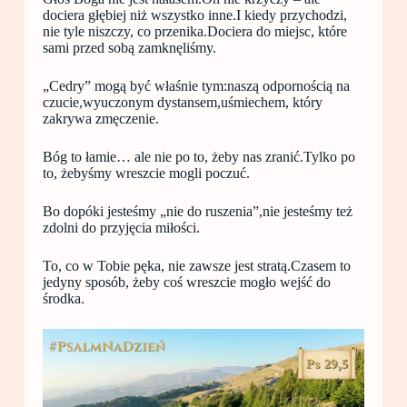
dociera głębiej niż wszystko inne.I kiedy przychodzi,
nie tyle niszczy, co przenika.Dociera do miejsc, które
sami przed sobą zamknęliśmy.
„Cedry” mogą być właśnie tym:naszą odpornością na
czucie,wyuczonym dystansem,uśmiechem, który
zakrywa zmęczenie.
Bóg to łamie… ale nie po to, żeby nas zranić.Tylko po
to, żebyśmy wreszcie mogli poczuć.
Bo dopóki jesteśmy „nie do ruszenia”,nie jesteśmy też
zdolni do przyjęcia miłości.
To, co w Tobie pęka, nie zawsze jest stratą.Czasem to
jedyny sposób, żeby coś wreszcie mogło wejść do
środka.