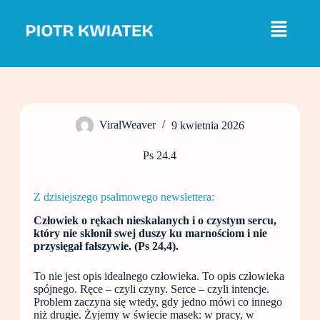
P
r
z
e
j
d
ź
d
o
ViralWeaver
9 kwietnia 2026
t
r
e
Ps 24.4
ś
c
i
Z dzisiejszego psalmowego newslettera:
Człowiek o rękach nieskalanych i o czystym sercu,
który nie skłonił swej duszy ku marnościom i nie
przysięgał fałszywie. (Ps 24,4).
To nie jest opis idealnego człowieka. To opis człowieka
spójnego. Ręce – czyli czyny. Serce – czyli intencje.
Problem zaczyna się wtedy, gdy jedno mówi co innego
niż drugie. Żyjemy w świecie masek: w pracy, w