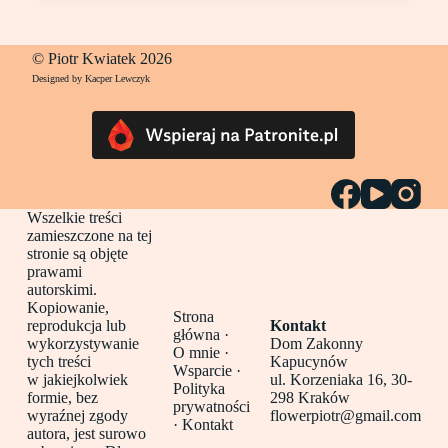
© Piotr Kwiatek 2026
Designed by Kacper Lewczyk
Wszelkie treści
zamieszczone na tej
stronie są objęte
prawami
autorskimi.
Kopiowanie,
Strona
reprodukcja lub
Kontakt
główna
·
wykorzystywanie
Dom Zakonny
O mnie ·
tych treści
Kapucynów
Wsparcie ·
w jakiejkolwiek
ul. Korzeniaka 16, 30-
Polityka
formie, bez
298 Kraków
prywatności
wyraźnej zgody
flowerpiotr@gmail.com
·
Kontakt
autora, jest surowo