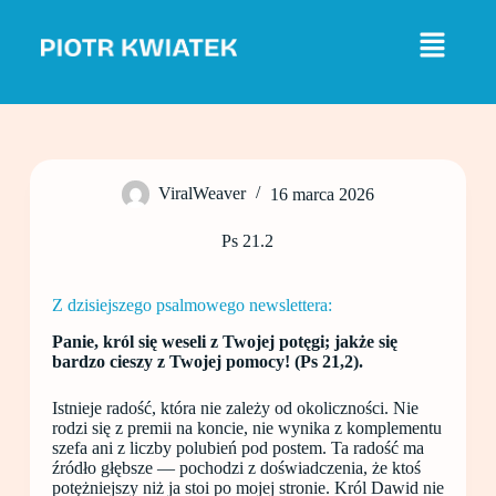
P
r
z
e
j
d
ź
d
o
ViralWeaver
16 marca 2026
t
r
e
Ps 21.2
ś
c
i
Z dzisiejszego psalmowego newslettera:
Panie, król się weseli z Twojej potęgi; jakże się
bardzo cieszy z Twojej pomocy! (Ps 21,2).
Istnieje radość, która nie zależy od okoliczności. Nie
rodzi się z premii na koncie, nie wynika z komplementu
szefa ani z liczby polubień pod postem. Ta radość ma
źródło głębsze — pochodzi z doświadczenia, że ktoś
potężniejszy niż ja stoi po mojej stronie. Król Dawid nie