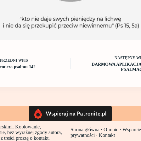
NASTĘPNY
W
OPRZEDNI
WPIS
DARMOWA APLIKACJA
emiera psalmu 142
PSALMA
torskimi. Kopiowanie,
Strona główna
·
O mnie ·
Wsparcie
mie, bez wyraźnej zgody autora,
prywatności
·
Kontakt
 treści proszę o kontakt.