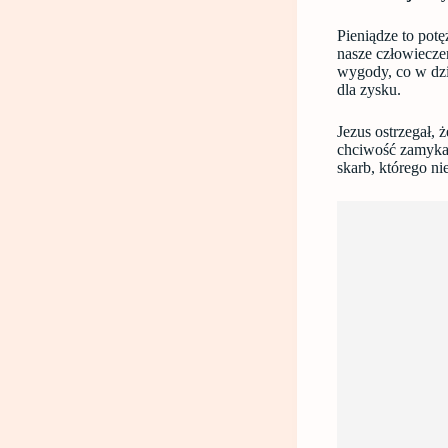
Pieniądze to potę
nasze człowiecze
wygody, co w dzi
dla zysku.
Jezus ostrzegał, 
chciwość zamyka 
skarb, którego ni