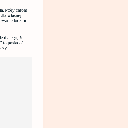
a, który chroni
 dla własnej
lowanie ludźmi
le dlatego, że
 to posiadać
oczy.