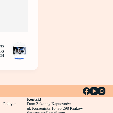
PIS
 O
CH
Kontakt
 ·
Polityka
Dom Zakonny Kapucynów
ul. Korzeniaka 16, 30-298 Kraków
flowerpiotr@gmail.com