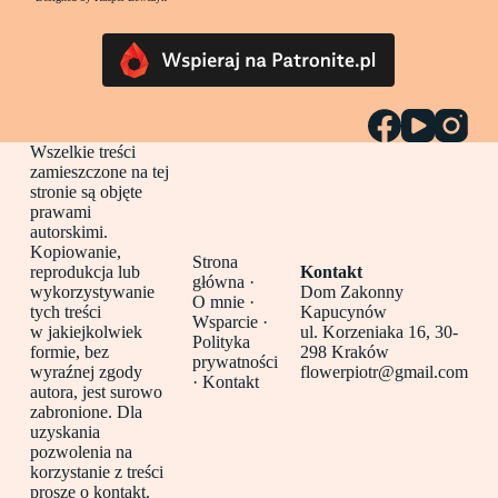
Wszelkie treści
zamieszczone na tej
stronie są objęte
prawami
autorskimi.
Kopiowanie,
Strona
reprodukcja lub
Kontakt
główna
·
wykorzystywanie
Dom Zakonny
O mnie ·
tych treści
Kapucynów
Wsparcie ·
w jakiejkolwiek
ul. Korzeniaka 16, 30-
Polityka
formie, bez
298 Kraków
prywatności
wyraźnej zgody
flowerpiotr@gmail.com
·
Kontakt
autora, jest surowo
zabronione. Dla
uzyskania
pozwolenia na
korzystanie z treści
proszę o kontakt.