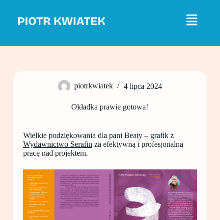
P
r
z
e
j
d
ź
d
o
piotrkwiatek
4 lipca 2024
t
r
e
Okładka prawie gotowa!
ś
c
i
Wielkie podziękowania dla pani Beaty – grafik z
Wydawnictwo Serafin
za efektywną i profesjonalną
pracę nad projektem.