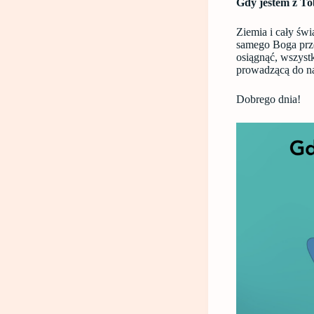
Gdy jestem z Tob
Ziemia i cały św
samego Boga prze
osiągnąć, wszystk
prowadzącą do n
Dobrego dnia!