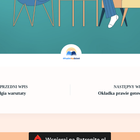
OPRZEDNI
WPIS
NASTĘPNY
W
lgia warsztaty
Okładka prawie goto