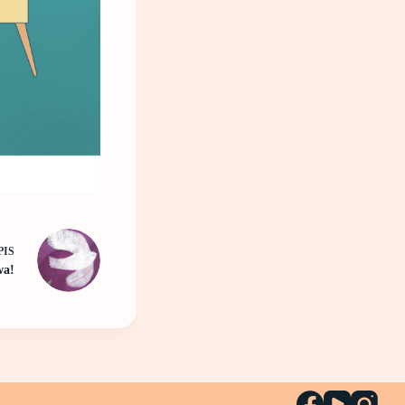
PIS
wa!