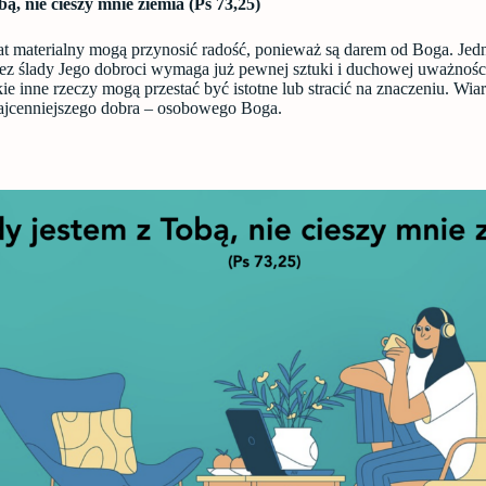
ą, nie cieszy mnie ziemia (Ps 73,25)
iat materialny mogą przynosić radość, ponieważ są darem od Boga. Jed
z ślady Jego dobroci wymaga już pewnej sztuki i duchowej uważności
ie inne rzeczy mogą przestać być istotne lub stracić na znaczeniu. Wiar
ajcenniejszego dobra – osobowego Boga.