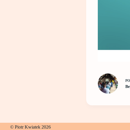
P
Be
© Piotr Kwiatek 2026