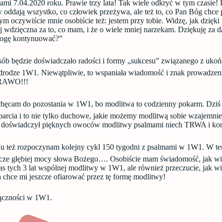
ami 7.04.2020 roku. Prawie trzy lata! Tak wiele odkryć w tym czasie! 
y oddają wszystko, co człowiek przeżywa, ale też to, co Pan Bóg chce
m oczywiście mnie osobiście też: jestem przy tobie. Widzę, jak dzięki 
ej wdzięczna za to, co mam, i że o wiele mniej narzekam. Dziękuję za d
mogę kontynuować?”
sób będzie doświadczało radości i formy „sukcesu” związanego z uko
rodze 1W1. Niewątpliwie, to wspaniała wiadomość i znak prowadzen
BRAWO!!!
hęcam do pozostania w 1W1, bo modlitwa to codzienny pokarm. Dziś 
arcia i to nie tylko duchowe, jakie możemy modlitwą sobie wzajemni
toś doświadczył pięknych owoców modlitwy psalmami niech TRWA i k
u też rozpoczynam kolejny cykl 150 tygodni z psalmami w 1W1. W t
zcze głębiej mocy słowa Bożego…. Osobiście mam świadomość, jak wi
s tych 3 lat wspólnej modlitwy w 1W1, ale również przeczucie, jak wi
 chce mi jeszcze ofiarować przez tę formę modlitwy!
łączności w 1W1.