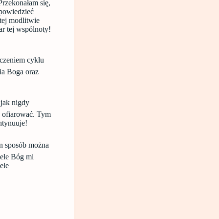
Przekonałam się,
 powiedzieć
tej modlitwie
ar tej wspólnoty!
ńczeniem cyklu
ia Boga oraz
jak nigdy
e ofiarować. Tym
ontynuuje!
en sposób można
ele Bóg mi
ele