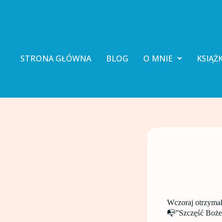
P
r
z
e
j
d
STRONA GŁÓWNA
BLOG
O MNIE
KSIĄŻK
ź
d
o
t
r
e
ś
c
i
Wczoraj otrzymał
📭”Szczęść Boże!