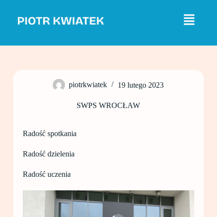
P
r
z
e
j
d
ź
d
o
piotrkwiatek
19 lutego 2023
t
r
e
SWPS WROCŁAW
ś
c
i
Radość spotkania
Radość dzielenia
Radość uczenia