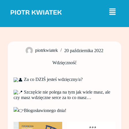
P
r
z
e
j
d
ź
d
o
piotrkwiatek
20 października 2022
t
r
e
Wdzięczność
ś
c
i
Za co DZIŚ jesteś wdzięczny/a?
Szczęście nie polega na tym jak wiele masz, ale
czy masz wdzięczne serce za to co masz…
Błogosławionego dnia!