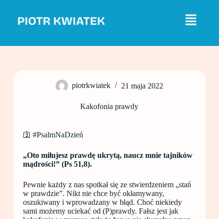
P
r
z
e
j
d
ź
d
o
piotrkwiatek
21 maja 2022
t
r
e
Kakofonia prawdy
ś
c
i
🛐 #PsalmNaDzień
„Oto miłujesz prawdę ukrytą, naucz mnie tajników
mądrości!” (Ps 51,8).
Pewnie każdy z nas spotkał się ze stwierdzeniem „stań
w prawdzie”. Nikt nie chce być okłamywany,
oszukiwany i wprowadzany w błąd. Choć niekiedy
sami możemy uciekać od (P)prawdy. Fałsz jest jak