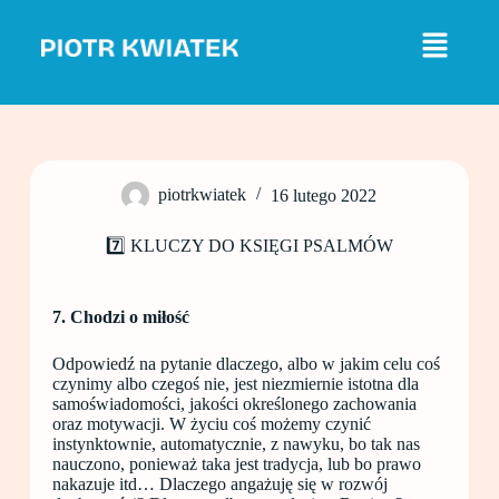
P
r
z
e
j
d
ź
d
o
piotrkwiatek
16 lutego 2022
t
r
e
7️⃣ KLUCZY DO KSIĘGI PSALMÓW
ś
c
i
7. Chodzi o miłość
Odpowiedź na pytanie dlaczego, albo w jakim celu coś
czynimy albo czegoś nie, jest niezmiernie istotna dla
samoświadomości, jakości określonego zachowania
oraz motywacji. W życiu coś możemy czynić
instynktownie, automatycznie, z nawyku, bo tak nas
nauczono, ponieważ taka jest tradycja, lub bo prawo
nakazuje itd… Dlaczego angażuję się w rozwój