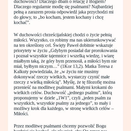
duchowości? Dlaczego dbam o relację z Bogiem?
Dlaczego regularnie modlę się psalmami? Najbardziej
pełną a zarazem prosta odpowiedź jaka przychodzi mi
do głowy, to „bo kocham, jestem kochany i chcę
kochać”.
W duchowości chrześcijańskiej chodzi o życie pełnią
miłości. Wszystko, co robimy ma nas ukierunkowywać
na ten określony cel. Święty Paweł dobitnie wskazuje
priorytety w życiu „Gdybym posiadał dar prorokowania
i poznał wszystkie tajemnice i wszelką wiedzę, i wiarę
miałbym taką, że góry bym przenosił, a miłości bym nie
miał, byłbym niczym…” (1Kor 13,2). Matka Teresa z
Kalkuty powiedziała, że „w życiu nie musimy
dokonywać rzeczy wielkich, wystarczy czynić małe
rzeczy z wielką miłością”. Myślę, że tę filozofię można
przenieść na modlitwę psalmami. Małymi krokami do
wielkich celów. Duchowość „jednego psalmu”, którą
proponujemy w dziele „1W1”, czyli „jeden psalm za
wszystkich, wszystkie psalmy za jednego”, to mały i
możliwy krok dla każdego, w stronę wielkich celów –
Miłości.
Przez modlitwę psalmami chcemy pozwolić Bogu