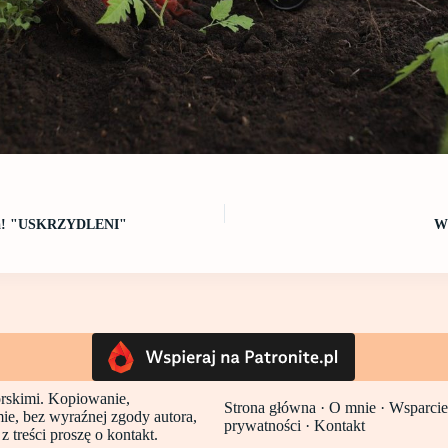
ja! "USKRZYDLENI"
W
torskimi. Kopiowanie,
Strona główna
·
O mnie ·
Wsparcie
mie, bez wyraźnej zgody autora,
prywatności
·
Kontakt
 treści proszę o kontakt.