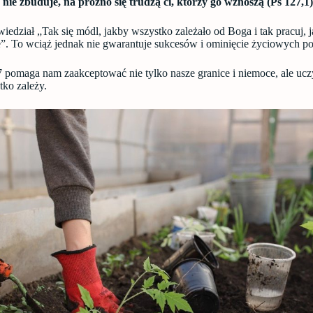
nie zbuduje, na próżno się trudzą ci, którzy go wznoszą
(Ps 127,1)
wiedział „Tak się módl, jakby wszystko zależało od Boga i tak pracuj,
ie”. To wciąż jednak nie gwarantuje sukcesów i ominięcie życiowych p
 pomaga nam zaakceptować nie tylko nasze granice i niemoce, ale uc
tko zależy.