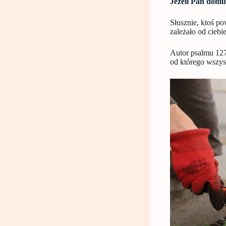
Jeżeli Pan domu 
Słusznie, ktoś po
zależało od cieb
Autor psalmu 127
od którego wszys