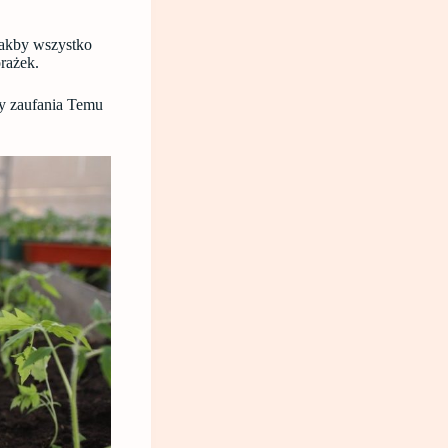
 jakby wszystko
orażek.
zy zaufania Temu