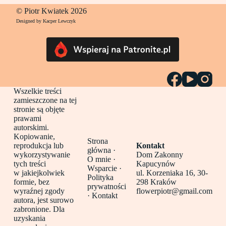
© Piotr Kwiatek 2026
Designed by Kacper Lewczyk
Wszelkie treści
zamieszczone na tej
stronie są objęte
prawami
autorskimi.
Kopiowanie,
Strona
reprodukcja lub
Kontakt
główna
·
wykorzystywanie
Dom Zakonny
O mnie ·
tych treści
Kapucynów
Wsparcie ·
w jakiejkolwiek
ul. Korzeniaka 16, 30-
Polityka
formie, bez
298 Kraków
prywatności
wyraźnej zgody
flowerpiotr@gmail.com
·
Kontakt
autora, jest surowo
zabronione. Dla
uzyskania