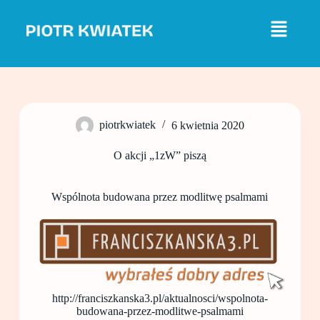
P
r
z
e
j
d
ź
d
o
piotrkwiatek
6 kwietnia 2020
t
r
e
O akcji „1zW” piszą
ś
c
i
Wspólnota budowana przez modlitwę psalmami
http://franciszkanska3.pl/aktualnosci/wspolnota-
budowana-przez-modlitwe-psalmami