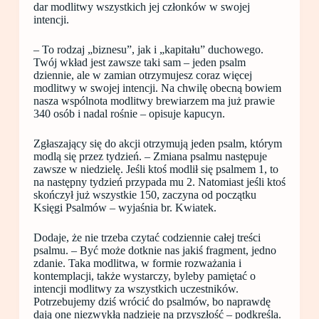
dar modlitwy wszystkich jej członków w swojej
intencji.
– To rodzaj „biznesu”, jak i „kapitału” duchowego.
Twój wkład jest zawsze taki sam – jeden psalm
dziennie, ale w zamian otrzymujesz coraz więcej
modlitwy w swojej intencji. Na chwilę obecną bowiem
nasza wspólnota modlitwy brewiarzem ma już prawie
340 osób i nadal rośnie – opisuje kapucyn.
Zgłaszający się do akcji otrzymują jeden psalm, którym
modlą się przez tydzień. – Zmiana psalmu następuje
zawsze w niedzielę. Jeśli ktoś modlił się psalmem 1, to
na następny tydzień przypada mu 2. Natomiast jeśli ktoś
skończył już wszystkie 150, zaczyna od początku
Księgi Psalmów – wyjaśnia br. Kwiatek.
Dodaje, że nie trzeba czytać codziennie całej treści
psalmu. – Być może dotknie nas jakiś fragment, jedno
zdanie. Taka modlitwa, w formie rozważania i
kontemplacji, także wystarczy, byleby pamiętać o
intencji modlitwy za wszystkich uczestników.
Potrzebujemy dziś wrócić do psalmów, bo naprawdę
dają one niezwykłą nadzieję na przyszłość – podkreśla.