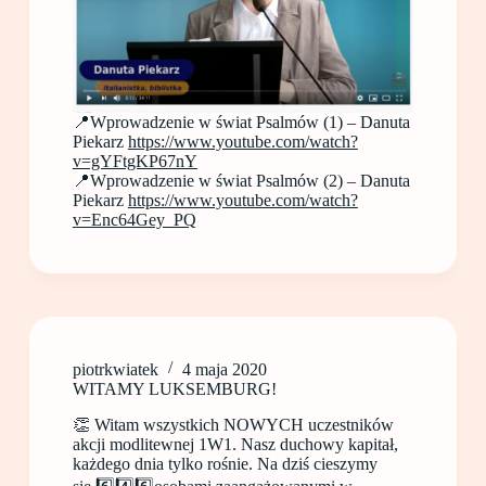
📍Wprowadzenie w świat Psalmów (1) – Danuta
Piekarz
https://www.youtube.com/watch?
v=gYFtgKP67nY
📍Wprowadzenie w świat Psalmów (2) – Danuta
Piekarz
https://www.youtube.com/watch?
v=Enc64Gey_PQ
piotrkwiatek
4 maja 2020
WITAMY LUKSEMBURG!
👏 Witam wszystkich NOWYCH uczestników
akcji modlitewnej 1W1. Nasz duchowy kapitał,
każdego dnia tylko rośnie. Na dziś cieszymy