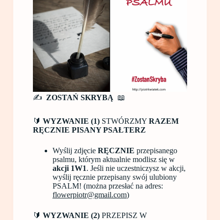
✍️
ZOSTAŃ SKRYBĄ
📖
🔰
WYZWANIE (1)
STWÓRZMY
RAZEM
RĘCZNIE PISANY PSAŁTERZ
Wyślij zdjęcie
RĘCZNIE
przepisanego
psalmu, którym aktualnie modlisz się w
akcji 1W1
. Jeśli nie uczestniczysz w akcji,
wyślij ręcznie przepisany swój ulubiony
PSALM! (można przesłać na adres:
flowerpiotr@gmail.com
)
🔰
WYZWANIE (2)
PRZEPISZ W