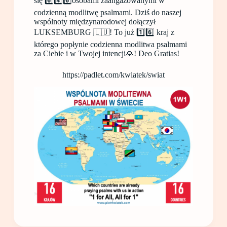
się 6️⃣4️⃣6️⃣osobami zaangażowanymi w
codzienną modlitwę psalmami. Dziś do naszej
wspólnoty międzynarodowej dołączył
LUKSEMBURG 🇱🇺! To już 1️⃣6️⃣ kraj z
którego popłynie codzienna modlitwa psalmami
za Ciebie i w Twojej intencji🙏! Deo Gratias!
https://padlet.com/kwiatek/swiat