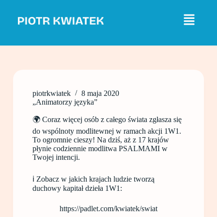
P
r
z
e
j
d
ź
d
o
t
piotrkwiatek
8 maja 2020
r
„Animatorzy języka”
e
ś
🌍 Coraz więcej osób z całego świata zgłasza się
c
i
do wspólnoty modlitewnej w ramach akcji 1W1.
To ogromnie cieszy! Na dziś, aż z 17 krajów
płynie codziennie modlitwa PSALMAMI w
Twojej intencji.
ℹ️ Zobacz w jakich krajach ludzie tworzą
duchowy kapitał dzieła 1W1:
https://padlet.com/kwiatek/swiat