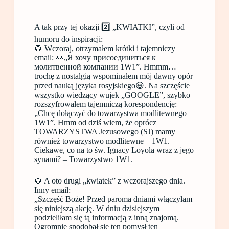
A tak przy tej okazji 2️⃣ „KWIATKI”, czyli od
humoru do inspiracji:
🌻 Wczoraj, otrzymałem krótki i tajemniczy
email: 👀„Я хочу присоединиться к
молитвенной компании 1W1”. Hmmm…
trochę z nostalgią wspominałem mój dawny opór
przed nauką języka rosyjskiego😃. Na szczęście
wszystko wiedzący wujek „GOOGLE”, szybko
rozszyfrowałem tajemniczą korespondencję:
„Chcę dołączyć do towarzystwa modlitewnego
1W1”. Hmm od dziś wiem, że oprócz
TOWARZYSTWA Jezusowego (SJ) mamy
również towarzystwo modlitewne – 1W1.
Ciekawe, co na to św. Ignacy Loyola wraz z jego
synami? – Towarzystwo 1W1.
🌻 A oto drugi „kwiatek” z wczorajszego dnia.
Inny email:
„Szczęść Boże! Przed paroma dniami włączyłam
się niniejszą akcję. W dniu dzisiejszym
podzieliłam się tą informacją z inną znajomą.
Ogromnie spodobał się ten pomysł ten