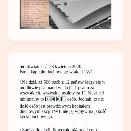
piotrkwiatek
28 kwietnia 2020
Istota kapitału duchowego w akcji 1W1
ℹ️ Na dziś, aż 500 osób z 12 państw łączy się w
modlitwie psalmami w akcji „1 psalm za
wszystkich, wszystkie psalmy za 1”. Nasz cel
minimalny to 1️⃣0️⃣0️⃣0️⃣ osób. Jednak, to nie
ilość osób jest prawdziwym kapitałem
duchowym akcji 1W1, ale jej wpływ na jakość
życia duchowego.
ℹ️ Zapisy do akcji: flowerpiotr@gmail.com