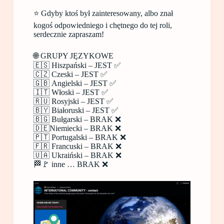
⭐️ Gdyby ktoś był zainteresowany, albo znał
kogoś odpowiedniego i chętnego do tej roli,
serdecznie zapraszam!
🌐 GRUPY JĘZYKOWE
🇪🇸 Hiszpański – JEST ✅
🇨🇿 Czeski – JEST ✅
🇬🇧 Angielski – JEST ✅
🇮🇹 Włoski – JEST ✅
🇷🇺 Rosyjski – JEST ✅
🇧🇾 Białoruski – JEST ✅
🇧🇬 Bułgarski – BRAK ❌
🇩🇪Niemiecki – BRAK ❌
🇵🇹 Portugalski – BRAK ❌
🇫🇷 Francuski – BRAK ❌
🇺🇦 Ukraiński – BRAK ❌
🏁🚩 inne … BRAK ❌