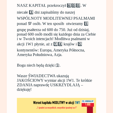
NASZ KAPITAŁ przekroczył 6️⃣0️⃣0️⃣. W
niecałe 3️⃣ dni zapisaliśmy do naszej
WSPÓLNOTY MODLITEWNEJ PSALMAMI
ponad 💯 osób. W ten sposób otwieramy 5️⃣
grupę psałterza od 600 do 750. Już od dzisiaj,
ponad 600 osób modli się każdego dnia za Ciebie
i w Twoich intencjach! Modlitwa psalmami w
akcji 1W1 płynie, aż z 1️⃣4️⃣ krajów i 5️⃣
kontynentów: Europa, Ameryka Północna,
Ameryka Południowa, Azja.
Bogu niech będą dzięki 🛐.
Wasze ŚWIADECTWA ukazują
JAKOŚCIOWY wymiar akcji 1W1. Te krótkie
ZDANIA naprawdę USKRZYDLAJĄ –
dziękuję!