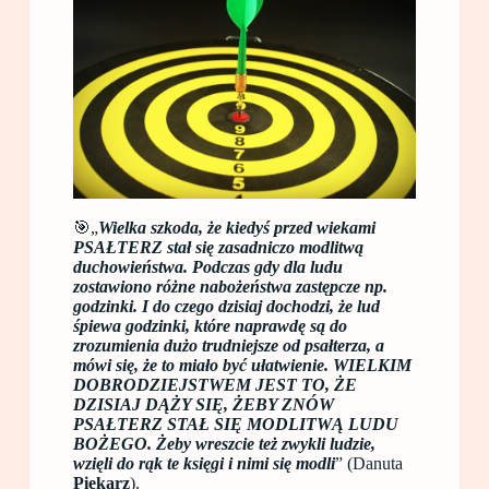
🎯„
Wielka szkoda, że kiedyś przed wiekami
PSAŁTERZ stał się zasadniczo modlitwą
duchowieństwa. Podczas gdy dla ludu
zostawiono różne nabożeństwa zastępcze np.
godzinki. I do czego dzisiaj dochodzi, że lud
śpiewa godzinki, które naprawdę są do
zrozumienia dużo trudniejsze od psałterza, a
mówi się, że to miało być ułatwienie. WIELKIM
DOBRODZIEJSTWEM JEST TO, ŻE
DZISIAJ DĄŻY SIĘ, ŻEBY ZNÓW
PSAŁTERZ STAŁ SIĘ MODLITWĄ LUDU
BOŻEGO. Żeby wreszcie też zwykli ludzie,
wzięli do rąk te księgi i nimi się modli
” (Danuta
Piekarz
).