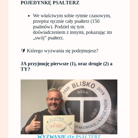
POJEDYNKĘ
PSAŁTERZ
We właściwym sobie rytmie czasowym,
przepisz ręcznie cały psałterz (150
psalmów). Podziel się tym
doświadczeniem z innymi, pokazując im
„swój” psałterz.
🔰 Którego wyzwania się podejmujesz?
JA przyjmuję pierwsze (1), oraz drugie (2) a
TY?
WYZWANIE (1):
PSAŁTERZ