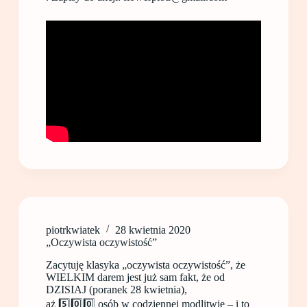
piotrkwiatek
28 kwietnia 2020
„Oczywista oczywistość”
Zacytuję klasyka „oczywista oczywistość”, że
WIELKIM darem jest już sam fakt, że od
DZISIAJ (poranek 28 kwietnia),
aż 5️⃣0️⃣0️⃣ osób w codziennej modlitwie – i to