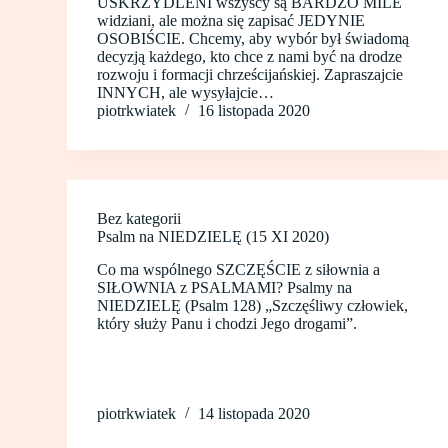
USKRZYDLENI wszyscy są BARDZO MILE
widziani, ale można się zapisać JEDYNIE
OSOBIŚCIE. Chcemy, aby wybór był świadomą
decyzją każdego, kto chce z nami być na drodze
rozwoju i formacji chrześcijańskiej. Zapraszajcie
INNYCH, ale wysyłajcie…
piotrkwiatek
16 listopada 2020
Bez kategorii
Psalm na NIEDZIELĘ (15 XI 2020)
Co ma wspólnego SZCZĘŚCIE z siłownia a
SIŁOWNIA z PSALMAMI? Psalmy na
NIEDZIELĘ (Psalm 128) „Szczęśliwy człowiek,
który służy Panu i chodzi Jego drogami”.
piotrkwiatek
14 listopada 2020