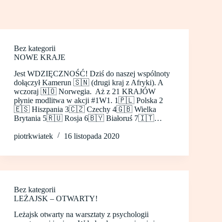
Bez kategorii
NOWE KRAJE
Jest WDZIĘCZNOŚĆ! Dziś do naszej wspólnoty
dołączył Kamerun 🇸🇳 (drugi kraj z Afryki). A
wczoraj 🇳🇴 Norwegia. Aż z 21 KRAJÓW
płynie modlitwa w akcji #1W1. 1🇵🇱 Polska 2
🇪🇸 Hiszpania 3🇨🇿 Czechy 4🇬🇧 Wielka
Brytania 5🇷🇺 Rosja 6🇧🇾 Białoruś 7🇮🇹…
piotrkwiatek
16 listopada 2020
Bez kategorii
LEŻAJSK – OTWARTY!
Leżajsk otwarty na warsztaty z psychologii