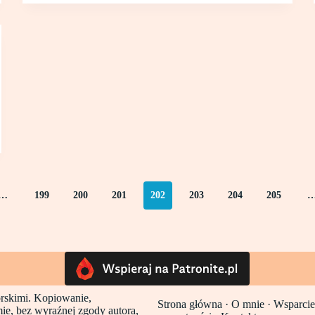
…
199
200
201
202
203
204
205
torskimi. Kopiowanie,
Strona główna
·
O mnie ·
Wsparcie
mie, bez wyraźnej zgody autora,