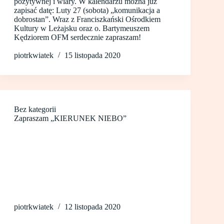
pozytywnej i wiary. W kalendarzu można już
zapisać datę: Luty 27 (sobota) „komunikacja a
dobrostan”. Wraz z Franciszkański Ośrodkiem
Kultury w Leżajsku oraz o. Bartymeuszem
Kędziorem OFM serdecznie zapraszam!
piotrkwiatek
15 listopada 2020
Bez kategorii
Zapraszam „KIERUNEK NIEBO”
piotrkwiatek
12 listopada 2020