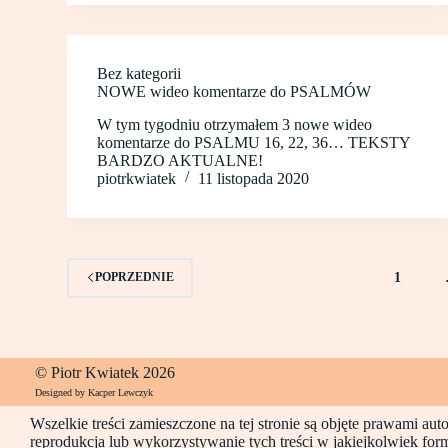
Bez kategorii
NOWE wideo komentarze do PSALMÓW
W tym tygodniu otrzymałem 3 nowe wideo
komentarze do PSALMU 16, 22, 36… TEKSTY
BARDZO AKTUALNE!
piotrkwiatek
11 listopada 2020
1
POPRZEDNIE
© Piotr Kwiatek 2026
Designed by Kacper Lewczyk
Wszelkie treści zamieszczone na tej stronie są objęte prawami au
reprodukcja lub wykorzystywanie tych treści w jakiejkolwiek for