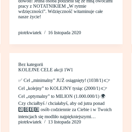
dowód! Jedna osoba podzielił się ze mną owocami
pracy z NOTATNIKIEM „W rytmie
wdzięczności”. Wdzięczność witaminuje całe
nasze życie!
piotrkwiatek
16 listopada 2020
Bez kategorii
KOLEJNE CELE akcji 1W1
✅ Cel „minimalny” JUŻ osiągnięty! (1038/1) 👉
Cel „kolejny” to KOLEJNY tysiąc (2000/1) 👉
Cel „optymalny” to MILION (1.000.000/1) 🌍
Czy chciałbyś / chciałabyś, aby od jutra ponad
1️⃣0️⃣3️⃣8️⃣ osób codziennie za Ciebie i w Twoich
intencjach się modliło najpiękniejszymi…
piotrkwiatek
13 listopada 2020