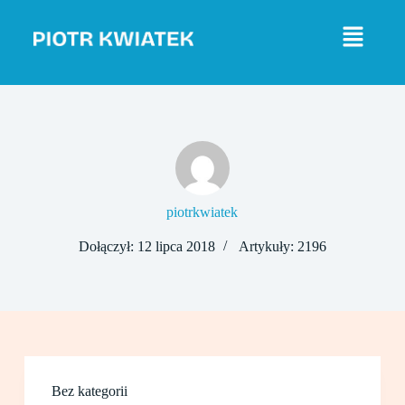
P
r
z
e
j
d
ź
d
o
t
r
e
ś
piotrkwiatek
c
i
Dołączył: 12 lipca 2018
Artykuły: 2196
Bez kategorii