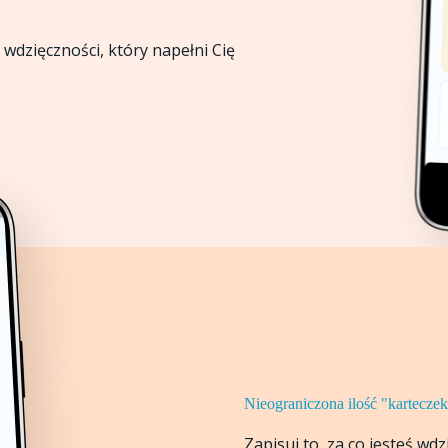
wdzięczności, który napełni Cię
Nieograniczona ilość "kartecze
Zapisuj to, za co jesteś wd