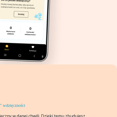
k" wdzięczności
zięczny w danej chwili. Dzięki temu zbudujesz