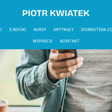
I
E-BOOKI
KURSY
ARTYKUŁY
DOBROTEKA 2.
WSPARCIE
KONTAKT