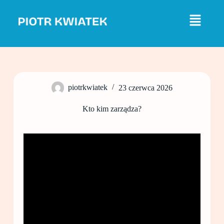
P
r
z
e
j
d
ź
d
o
piotrkwiatek
23 czerwca 2026
t
r
e
Kto kim zarządza?
ś
c
i