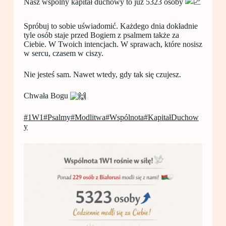
Nasz wspólny kapitał duchowy to już 5323 osoby
Spróbuj to sobie uświadomić. Każdego dnia dokładnie
tyle osób staje przed Bogiem z psalmem także za
Ciebie. W Twoich intencjach. W sprawach, które nosisz
w sercu, czasem w ciszy.
Nie jesteś sam. Nawet wtedy, gdy tak się czujesz.
Chwała Bogu
#1W1
#Psalmy
#Modlitwa
#Wspólnota
#KapitałDuchow
y