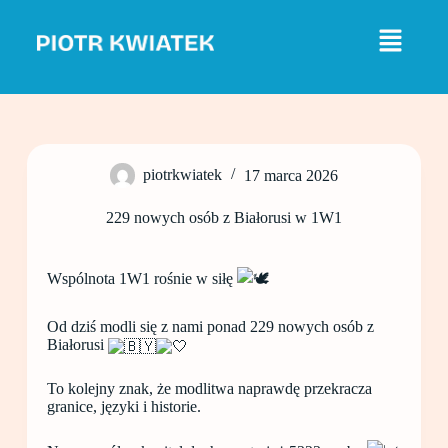
P
r
z
e
j
d
ź
d
o
piotrkwiatek
17 marca 2026
t
r
e
229 nowych osób z Białorusi w 1W1
ś
c
i
Wspólnota 1W1 rośnie w siłę
Od dziś modli się z nami ponad 229 nowych osób z
Białorusi
To kolejny znak, że modlitwa naprawdę przekracza
granice, języki i historie.