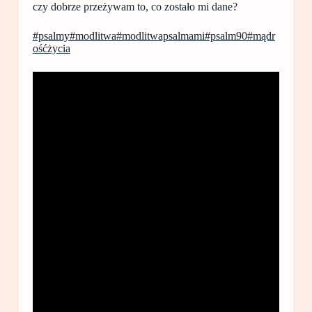
czy dobrze przeżywam to, co zostało mi dane?
#psalmy
#modlitwa
#modlitwapsalmami
#psalm90
#mądr
ośćżycia