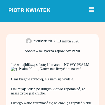
P
r
z
e
j
d
ź
d
o
piotrkwiatek
13 marca 2026
t
r
e
Sobota – muzyczna zapowiedz Ps 90
ś
c
i
Już w najbliższą sobotę 14 marca – NOWY PSALM
Psalm 90 — „Naucz nas liczyć dni nasze”
Czas biegnie szybciej, niż nam się wydaje.
Dni mijają jeden po drugim. Łatwo zapomnieć, że
nasze życie jest kruche.
Dlatego warto zatrzymać się na chwilę i zapytać siebie: