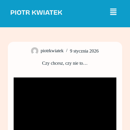
P
r
z
e
j
d
ź
d
o
piotrkwiatek
9 stycznia 2026
t
r
e
Czy chcesz, czy nie to…
ś
c
i