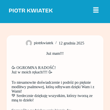
P
r
z
e
j
d
ź
d
o
piotrkwiatek
12 grudnia 2025
t
r
e
Już mam!!!
ś
c
i
🥳 OGROMNA RADOŚĆ!
Już w moich rękach!!!! 🥳
To niesamowite doświadczenie i podróż po pięknie
modlitwy psalmowej, którą odbywam dzięki Wam i z
Wami!
💚 Serdecznie dziękuję wszystkim, którzy tworzą ze
mną to dzieło!