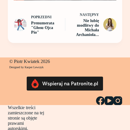
NASTĘPNY
POPRZEDNI
Nie lubię
Prenumerata
modlitwy do
"Głosu Ojca
Michała
Pio"
Archanioła...
© Piotr Kwiatek 2026
Designed by Kacper Lewczyk
Wszelkie treści
zamieszczone na tej
stronie są objęte
prawami
autorskimi.