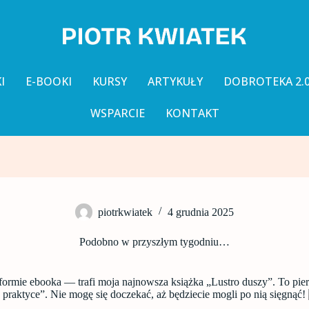
I
E-BOOKI
KURSY
ARTYKUŁY
DOBROTEKA 2.
WSPARCIE
KONTAKT
piotrkwiatek
4 grudnia 2025
Podobno w przyszłym tygodniu…
formie ebooka — trafi moja najnowsza książka „Lustro duszy”. To pier
 p
raktyce”. Nie mogę się doczekać, aż będziecie mogli po nią sięgnąć!