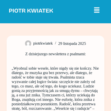
P
r
z
e
j
d
ź
d
o
piotrkwiatek
29 listopada 2025
t
r
e
Z dzisiejszego newslettera z psalmami:
ś
c
i
„Wyobraź sobie wesele, które nigdy się nie kończy. Nie
dlatego, że muzyka gra bez przerwy, ale dlatego, że
radość w
tobie staje się trwała. Psalmista rzuca
wyzwanie całej logice świata: szczęście nie zależy od
tego, co masz, ale od tego, do kogo uciekasz. Ludzie
gonią za przyjemnością jak za smugą dymu – chwytają
ją, a ona już znika. Tymczasem ci, którzy uciekają do
Boga, znajdują coś innego. Nie euforię, która znika z
poniedziałkowym porankiem. Radość, która przetrwa
stratę, ból, rozczarowanie. „Weselcie się i radujcie” –