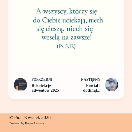
POPRZEDNI
NASTĘPNY
Rekolekcje
Powiał i
adwentów 2025
dotknął...
© Piotr Kwiatek 2026
Designed by Kacper Lewczyk