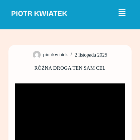
P
r
z
e
j
d
ź
d
o
piotrkwiatek
2 listopada 2025
t
r
e
RÓŻNA DROGA TEN SAM CEL
ś
c
i