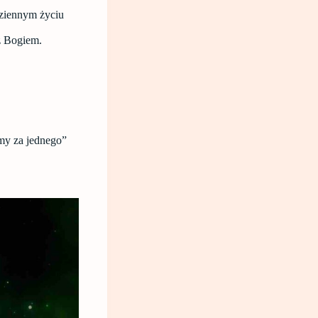
dziennym życiu
z Bogiem.
my za jednego”