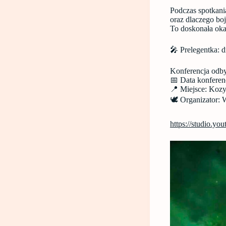
Podczas spotkani
oraz dlaczego boj
To doskonała oka
🎤 Prelegentka: d
Konferencja odbył
📅 Data konferen
📍 Miejsce: Kozy
🕊️ Organizator:
https://studio.y