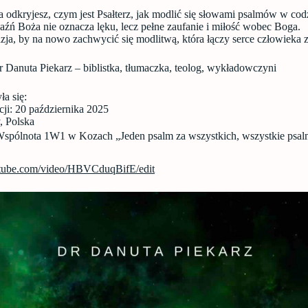
a odkryjesz, czym jest Psałterz, jak modlić się słowami psalmów w co
aźń Boża nie oznacza lęku, lecz pełne zaufanie i miłość wobec Boga.
zja, by na nowo zachwycić się modlitwą, która łączy serce człowieka 
r Danuta Piekarz – biblistka, tłumaczka, teolog, wykładowczyni
a się:
cji: 20 października 2025
, Polska
 Wspólnota 1W1 w Kozach „Jeden psalm za wszystkich, wszystkie psal
outube.com/video/HBVCduqBifE/edit