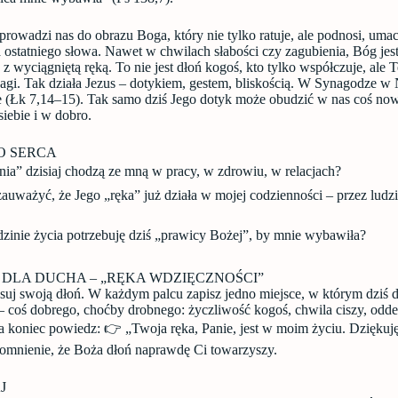
prowadzi nas do obrazu Boga, który nie tylko ratuje, ale podnosi, umac
 ostatniego słowa. Nawet w chwilach słabości czy zagubienia, Bóg jest
z wyciągniętą ręką. To nie jest dłoń kogoś, kto tylko współczuje, ale T
wagi. Tak działa Jezus – dotykiem, gestem, bliskością. W Synagodze w 
ie (Łk 7,14–15). Tak samo dziś Jego dotyk może obudzić w nas coś now
siebie i w dobro.
O SERCA
nia” dzisiaj chodzą ze mną w pracy, w zdrowiu, w relacjach?
auważyć, że Jego „ręka” już działa w mojej codzienności – przez ludzi
dzinie życia potrzebuję dziś „prawicy Bożej”, by mnie wybawiła?
E DLA DUCHA – „RĘKA WDZIĘCZNOŚCI”
ysuj swoją dłoń. W każdym palcu zapisz jedno miejsce, w którym dziś
– coś dobrego, choćby drobnego: życzliwość kogoś, chwila ciszy, odde
a koniec powiedz: 👉 „Twoja ręka, Panie, jest w moim życiu. Dziękuj
pomnienie, że Boża dłoń naprawdę Ci towarzyszy.
J