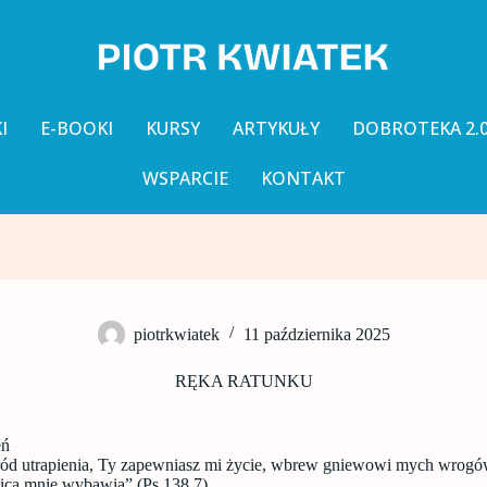
I
E-BOOKI
KURSY
ARTYKUŁY
DOBROTEKA 2.
WSPARCIE
KONTAKT
piotrkwiatek
11 października 2025
RĘKA RATUNKU
eń
ód utrapienia, Ty zapewniasz mi życie, wbrew gniewowi mych wrogó
ica mnie wybawia” (Ps 138,7).