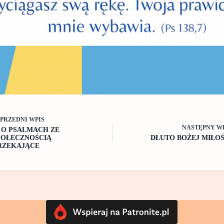
OPRZEDNI
WPIS
NASTĘPNY
W
 O PSALMACH ZE
POŁECZNOŚCIĄ
DŁUTO BOŻEJ MIŁOŚ
RZEKAJĄCE