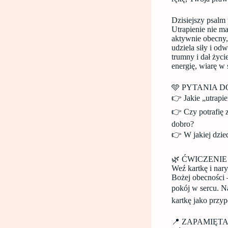
Dzisiejszy psalm 
Utrapienie nie ma
aktywnie obecny, 
udziela siły i od
trumny i dał życ
energię, wiarę w 
🩵 PYTANIA D
👉 Jakie „utrapie
👉 Czy potrafię z
dobro?
👉 W jakiej dzie
🌿 ĆWICZENI
Weź kartkę i nar
Bożej obecności 
pokój w sercu. N
kartkę jako przy
📍 ZAPAMIĘTA