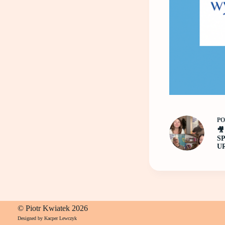
P

S
U
© Piotr Kwiatek 2026
Designed by Kacper Lewczyk