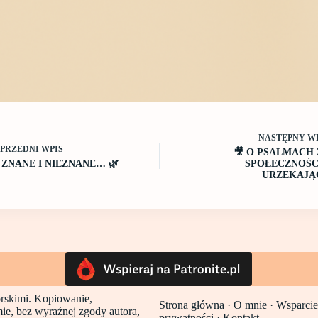
NASTĘPNY
W
OPRZEDNI
WPIS
🎥 O PSALMACH 
 ZNANE I NIEZNANE… 🌿
SPOŁECZNOŚC
URZEKAJĄ
torskimi. Kopiowanie,
Strona główna
·
O mnie ·
Wsparcie
mie, bez wyraźnej zgody autora,
prywatności
·
Kontakt