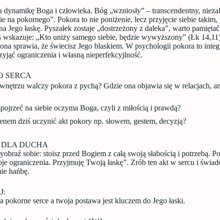
a dynamikę Boga i człowieka. Bóg „wzniosły” – transcendentny, niezal
e na pokornego”. Pokora to nie poniżenie, lecz przyjęcie siebie takim
 na Jego łaskę. Pyszałek zostaje „dostrzeżony z daleka”, warto pamiętać
us wskazuje: „Kto uniży samego siebie, będzie wywyższony” (Łk 14,11)
 ona sprawia, że świecisz Jego blaskiem. W psychologii pokora to inte
yjąć ograniczenia i własną nieperfekcyjlność.
O SERCA
ętrzu walczy pokora z pychą? Gdzie ona objawia się w relacjach, a
pojrzeć na siebie oczyma Boga, czyli z miłością i prawdą?
nem dziś uczynić akt pokory np. słowem, gestem, decyzją?
E DLA DUCHA
yobraź sobie: stoisz przed Bogiem z całą swoją słabością i potrzebą. 
je ograniczenia. Przyjmuję Twoją łaskę”. Zrób ten akt w sercu i świad
nie hańbę.
J:
a pokorne serce a twoja postawa jest kluczem do Jego łaski.