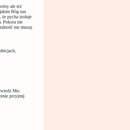
eżny ale też
, jakim Bóg nas
, że pycha izoluje
. Pokora nie
gralność nie muszę
mbicjach,
Powiedz Mu:
omie przyjmij