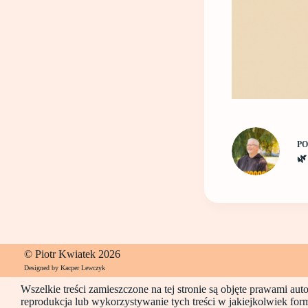
P
🌿
© Piotr Kwiatek 2026
Designed by Kacper Lewczyk
Wszelkie treści zamieszczone na tej stronie są objęte prawami au
reprodukcja lub wykorzystywanie tych treści w jakiejkolwiek for