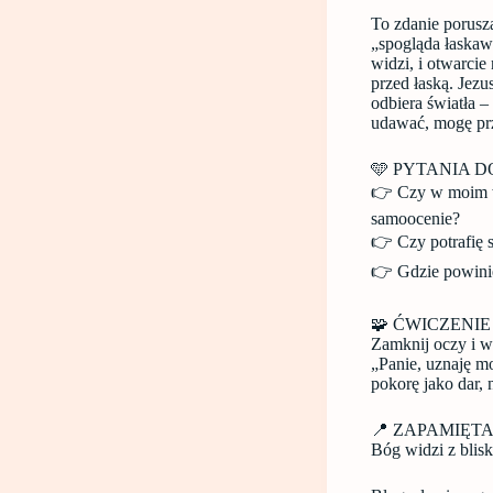
To zdanie porusz
„spogląda łaskawi
widzi, i otwarcie
przed łaską. Jez
odbiera światła –
udawać, mogę prz
🩵 PYTANIA D
👉 Czy w moim wn
samoocenie?
👉 Czy potrafię s
👉 Gdzie powinie
🧩 ĆWICZENI
Zamknij oczy i w
„Panie, uznaję mo
pokorę jako dar, 
📍 ZAPAMIĘTA
Bóg widzi z blisk