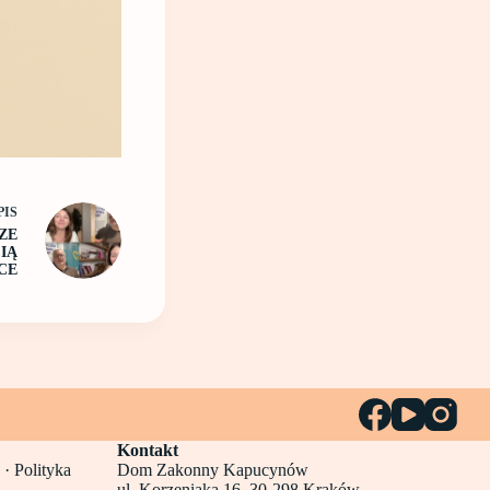
PIS
ZE
IĄ
CE
Kontakt
 ·
Polityka
Dom Zakonny Kapucynów
ul. Korzeniaka 16, 30-298 Kraków