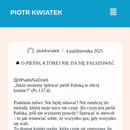
P
r
z
e
j
d
ź
d
o
piotrkwiatek
4 października 2025
t
r
e
🔔 O PIEŚNI, KTÓREJ NIE DA SIĘ FAŁSZOWAĆ
ś
c
i
🛐#PsalmNaDzień
„Jakże możemy śpiewać pieśń Pańską w obcej
krainie?” (Ps 137,4)
Psalmista mówi: Nie będę udawać! Nie zatańczę do
melodii, której moje serce nie czuje. Bo czym jest pieśń
Pańska, jeśli nie wyrazem prawdy? Śpiewać w niewoli
– to jak wmawiać sobie, że wszystko gra, gdy wszystko
się wali.
To dramat każdej osoby, która czuje się zmuszona, by