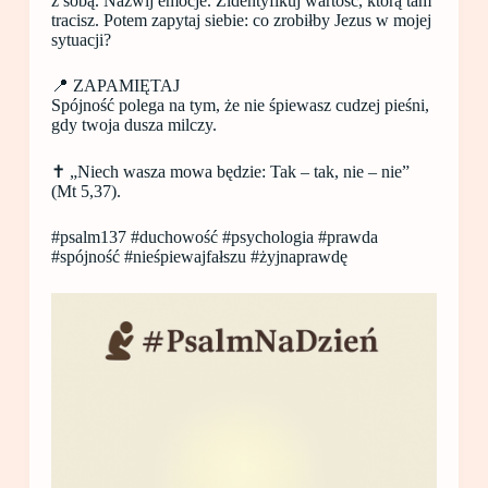
z sobą. Nazwij emocje. Zidentyfikuj wartość, którą tam
tracisz. Potem zapytaj siebie: co zrobiłby Jezus w mojej
sytuacji?
📍 ZAPAMIĘTAJ
Spójność polega na tym, że nie śpiewasz cudzej pieśni,
gdy twoja dusza milczy.
✝️ „Niech wasza mowa będzie: Tak – tak, nie – nie”
(Mt 5,37).
#psalm137 #duchowość #psychologia #prawda
#spójność #nieśpiewajfałszu #żyjnaprawdę