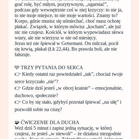
grać rolę, być miłym, pozytywnym, „ogarniać”,
podczas gdy wewnętrznie coś w niej krzyczy: to nie ja,
to nie moje miejsce, to nie moje wartości. Znamy to?
Korpo, gdzie musisz się uśmiechać, choć masz ochotę
płakać. Związek, w którym mówisz „kocham”, ale już
nic nie czujesz. Kościół, w którym wypowiadasz słowa
wiary, ale nie wierzysz w nie od miesięcy.
Jezus też nie śpiewał w Getsemani. On milczał, pocił
się krwią, płakał (Łk 22,44). Bo prawda boli, ale nie
fałszuje.
🩵 TRZY PYTANIA DO SERCA
👉 Kiedy ostatni raz powiedziałeś „tak”, chociaż twoje
serce krzyczało „nie”?
👉 Gdzie dziś jesteś „w obcej krainie” – emocjonalnie,
duchowo, społecznie?
👉 Co by się stało, gdybyś przestał śpiewać „na siłę” i
pozwolił sobie na ciszę?
🧩 ĆWICZENIE DLA DUCHA
Weź dziś 5 minut i zapisz jedną sytuację, w której
czujesz, że jesteś „w niewoli” – że działasz niezgodnie