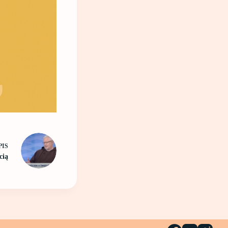
PIS
cią