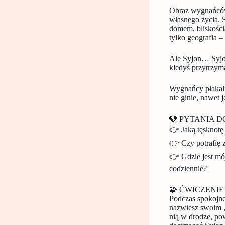
Obraz wygnańców 
własnego życia. S
domem, bliskości
tylko geografia –
Ale Syjon… Syjon
kiedyś przytrzym
Wygnańcy płakali,
nie ginie, nawet 
🩵 PYTANIA D
👉 Jaką tęsknotę
👉 Czy potrafię 
👉 Gdzie jest mój
codziennie?
🧩 ĆWICZENIE D
Podczas spokojneg
nazwiesz swoim „
nią w drodze, po