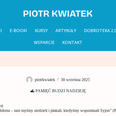
I
E-BOOKI
KURSY
ARTYKUŁY
DOBROTEKA 2.
WSPARCIE
KONTAKT
piotrkwiatek
30 września 2025
🌊 PAMIĘĆ BUDZI NADZIEJĘ
eń
ilonu – tam myśmy siedzieli i płakali, kiedyśmy wspominali Syjon” (P