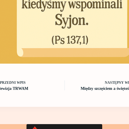
OPRZEDNI
WPIS
NASTĘPNY
W
lewizja TRWAM
Między szczęściem a świętoś