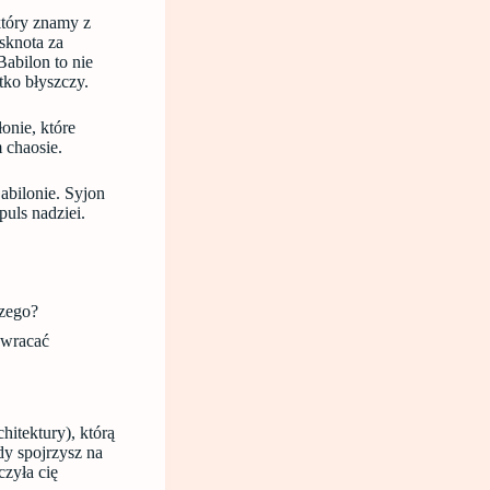
który znamy z
ęsknota za
abilon to nie
tko błyszczy.
nie, które
 chaosie.
abilonie. Syjon
puls nadziei.
szego?
o wracać
hitektury), którą
y spojrzysz na
czyła cię