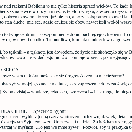
nad rzekami Babilonu to nie tylko historia sprzed wieków. To kadr, 
iedzisz na ławce w obcym mieście, telefon w ręku, a w sercu ciężar: t
ą, dobrym słowem którego już nie ma, albo za sobą samym sprzed lat. B
 to stan ducha, miejsce, gdzie czujesz się obcy, nawet jeśli wokół wszys
 to twoje centrum. To wspomnienie domu pachnącego chlebem. To dło
ały cię w chwili upadku. To modlitwa, która daje oddech w najgorszym
 bo tęsknili – a tęsknota jest dowodem, że życie nie skończyło się w B
jeśli chwilowo nie widać jego murów – on bije w sercu, jak niegasnący 
O SERCA
 noszę w sercu, która może stać się drogowskazem, a nie ciężarem?
zobaczyć w mojej tęsknocie nie brak, lecz zaproszenie do czegoś więk
 Syjon dzisiaj – w wierze, relacjach, twórczości – i jak mogę do nieg
LA CIEBIE – „Spacer do Syjonu”
o spaceru wybierz jedną rzecz w otoczeniu (drzewo, dźwięk, detal arc
dzisiejszym Syjonem” – znakiem życia i nadziei. Za każdym razem, gd
wtarzaj w myślach: „To jest we mnie żywe”. Pozwól, aby ta praktyka u