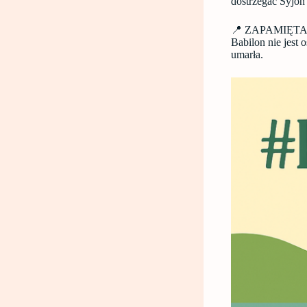
dostrzegać Syjon
📍 ZAPAMIĘTA
Babilon nie jest
umarła.