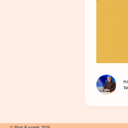
P
Te
© Piotr Kwiatek 2026