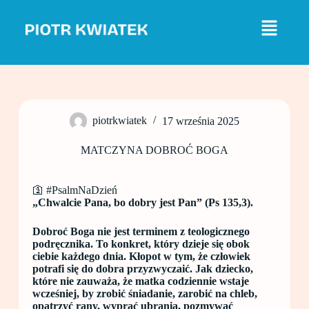
P
r
z
e
j
d
ź
d
o
piotrkwiatek
17 września 2025
t
r
e
MATCZYNA DOBROĆ BOGA
ś
c
i
🛐 #PsalmNaDzień
„Chwalcie Pana, bo dobry jest Pan” (Ps 135,3).
Dobroć Boga nie jest terminem z teologicznego
podręcznika. To konkret, który dzieje się obok
ciebie każdego dnia. Kłopot w tym, że człowiek
potrafi się do dobra przyzwyczaić. Jak dziecko,
które nie zauważa, że matka codziennie wstaje
wcześniej, by zrobić śniadanie, zarobić na chleb,
opatrzyć rany, wyprać ubrania, pozmywać