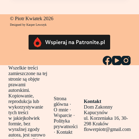
© Piotr Kwiatek 2026
Designed by Kacper Lewczyk
Wszelkie treści
zamieszczone na tej
stronie są objęte
prawami
autorskimi.
Kopiowanie,
Strona
reprodukcja lub
Kontakt
główna
·
wykorzystywanie
Dom Zakonny
O mnie ·
tych treści
Kapucynów
Wsparcie ·
w jakiejkolwiek
ul. Korzeniaka 16, 30-
Polityka
formie, bez
298 Kraków
prywatności
wyraźnej zgody
flowerpiotr@gmail.com
·
Kontakt
autora, jest surowo