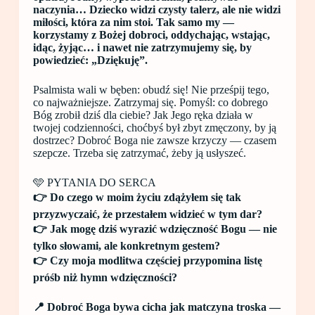
naczynia… Dziecko widzi czysty talerz, ale nie widzi
miłości, która za nim stoi. Tak samo my —
korzystamy z Bożej dobroci, oddychając, wstając,
idąc, żyjąc… i nawet nie zatrzymujemy się, by
powiedzieć: „Dziękuję”.
Psalmista wali w bęben: obudź się! Nie prześpij tego,
co najważniejsze. Zatrzymaj się. Pomyśl: co dobrego
Bóg zrobił dziś dla ciebie? Jak Jego ręka działa w
twojej codzienności, choćbyś był zbyt zmęczony, by ją
dostrzec? Dobroć Boga nie zawsze krzyczy — czasem
szepcze. Trzeba się zatrzymać, żeby ją usłyszeć.
🩵 PYTANIA DO SERCA
👉 Do czego w moim życiu zdążyłem się tak
przyzwyczaić, że przestałem widzieć w tym dar?
👉 Jak mogę dziś wyrazić wdzięczność Bogu — nie
tylko słowami, ale konkretnym gestem?
👉 Czy moja modlitwa częściej przypomina listę
próśb niż hymn wdzięczności?
📍 Dobroć Boga bywa cicha jak matczyna troska —