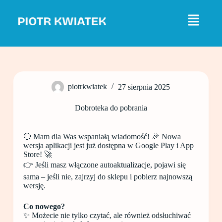
P
r
z
e
j
d
ź
d
o
piotrkwiatek
27 sierpnia 2025
t
r
e
Dobroteka do pobrania
ś
c
i
🔴 Mam dla Was wspaniałą wiadomość! 🎉 Nowa
wersja aplikacji jest już dostępna w Google Play i App
Store! 🚀
👉 Jeśli masz włączone autoaktualizacje, pojawi się
sama – jeśli nie, zajrzyj do sklepu i pobierz najnowszą
wersję.
Co nowego?
✨ Możecie nie tylko czytać, ale również odsłuchiwać