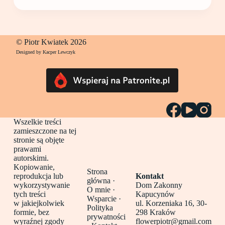
© Piotr Kwiatek 2026
Designed by Kacper Lewczyk
Wszelkie treści
zamieszczone na tej
stronie są objęte
prawami
autorskimi.
Kopiowanie,
Strona
reprodukcja lub
Kontakt
główna
·
wykorzystywanie
Dom Zakonny
O mnie ·
tych treści
Kapucynów
Wsparcie ·
w jakiejkolwiek
ul. Korzeniaka 16, 30-
Polityka
formie, bez
298 Kraków
prywatności
wyraźnej zgody
flowerpiotr@gmail.com