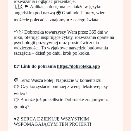
rozważania i oglądać prezentacje.
🇺🇸 🏴󠁧󠁢󠁥󠁮󠁧󠁿 Aplikacja dostępna jest także w języku
angielskim pod nazwą 🌍 Gratitude Library, więc
możecie polecać ją znajomym z całego świata.
🌱😊 Dobroteka towarzyszy Wam przez 365 dni w
roku, oferując inspirujące cytaty, rozważania oparte na
psychologii pozytywnej oraz proste ćwiczenia
wdzięczności. To wyjątkowe narzędzie budowania
szczęścia – dzień po dniu, krok po kroku.
👉 Link do pobrania
https://dobroteka.app
💬 Teraz Wasza kolej! Napiszcie w komentarzu:
👉 Czy korzystacie bardziej z wersji tekstowej czy
wideo?
👉 A może już poleciliście Dobrotekę znajomym za
granicą?
♥️Z SERCA DZIĘKUJĘ WSZYSTKIM
WSPOMAGAJĄCYM TEN PROJEKT!