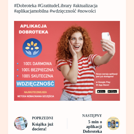
#Dobroteka #GratitudeLibrary #aktualizacja
#aplikacjamobilna #wdzięczność #nowości
NASTĘPNY
POPRZEDNI
5 min o
Książka już
aplikacji
dociera!
Dobroteka