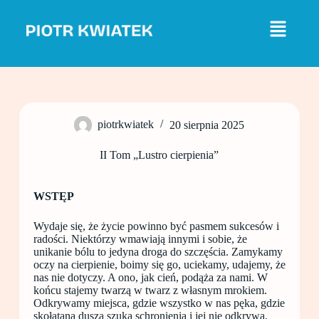
P
r
z
e
j
d
ź
d
o
piotrkwiatek
20 sierpnia 2025
t
r
e
II Tom „Lustro cierpienia”
ś
c
i
WSTĘP
Wydaje się, że życie powinno być pasmem sukcesów i
radości. Niektórzy wmawiają innymi i sobie, że
unikanie bólu to jedyna droga do szczęścia. Zamykamy
oczy na cierpienie, boimy się go, uciekamy, udajemy, że
nas nie dotyczy. A ono, jak cień, podąża za nami. W
końcu stajemy twarzą w twarz z własnym mrokiem.
Odkrywamy miejsca, gdzie wszystko w nas pęka, gdzie
skołatana dusza szuka schronienia i jej nie odkrywa.