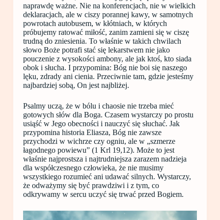
naprawdę ważne. Nie na konferencjach, nie w wielkich
deklaracjach, ale w ciszy porannej kawy, w samotnych
powrotach autobusem, w kłótniach, w których
próbujemy ratować miłość, zanim zamieni się w ciszę
trudną do zniesienia. To właśnie w takich chwilach
słowo Boże potrafi stać się lekarstwem nie jako
pouczenie z wysokości ambony, ale jak ktoś, kto siada
obok i słucha. I przypomina: Bóg nie boi się naszego
lęku, zdrady ani cienia. Przeciwnie tam, gdzie jesteśmy
najbardziej sobą, On jest najbliżej.
Psalmy uczą, że w bólu i chaosie nie trzeba mieć
gotowych słów dla Boga. Czasem wystarczy po prostu
usiąść w Jego obecności i nauczyć się słuchać. Jak
przypomina historia Eliasza, Bóg nie zawsze
przychodzi w wichrze czy ogniu, ale w „szmerze
łagodnego powiewu” (1 Krl 19,12). Może to jest
właśnie najprostsza i najtrudniejsza zarazem nadzieja
dla współczesnego człowieka, że nie musimy
wszystkiego rozumieć ani udawać silnych. Wystarczy,
że odważymy się być prawdziwi i z tym, co
odkrywamy w sercu uczyć się trwać przed Bogiem.