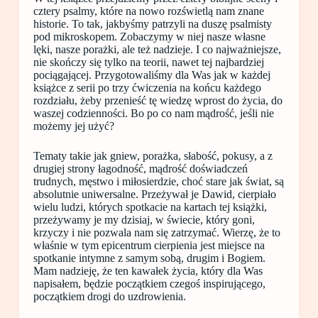
cztery psalmy, które na nowo rozświetlą nam znane
historie. To tak, jakbyśmy patrzyli na duszę psalmisty
pod mikroskopem. Zobaczymy w niej nasze własne
lęki, nasze porażki, ale też nadzieje. I co najważniejsze,
nie skończy się tylko na teorii, nawet tej najbardziej
pociągającej. Przygotowaliśmy dla Was jak w każdej
książce z serii po trzy ćwiczenia na końcu każdego
rozdziału, żeby przenieść tę wiedzę wprost do życia, do
waszej codzienności. Bo po co nam mądrość, jeśli nie
możemy jej użyć?
Tematy takie jak gniew, porażka, słabość, pokusy, a z
drugiej strony łagodność, mądrość doświadczeń
trudnych, męstwo i miłosierdzie, choć stare jak świat, są
absolutnie uniwersalne. Przeżywał je Dawid, cierpiało
wielu ludzi, których spotkacie na kartach tej książki,
przeżywamy je my dzisiaj, w świecie, który goni,
krzyczy i nie pozwala nam się zatrzymać. Wierzę, że to
właśnie w tym epicentrum cierpienia jest miejsce na
spotkanie intymne z samym sobą, drugim i Bogiem.
Mam nadzieję, że ten kawałek życia, który dla Was
napisałem, będzie początkiem czegoś inspirującego,
początkiem drogi do uzdrowienia.