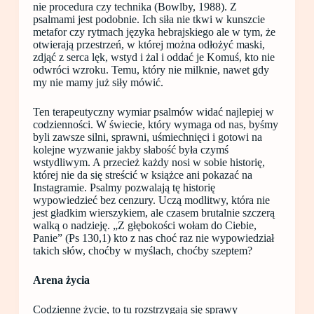
nie procedura czy technika (Bowlby, 1988). Z
psalmami jest podobnie. Ich siła nie tkwi w kunszcie
metafor czy rytmach języka hebrajskiego ale w tym, że
otwierają przestrzeń, w której można odłożyć maski,
zdjąć z serca lęk, wstyd i żal i oddać je Komuś, kto nie
odwróci wzroku. Temu, który nie milknie, nawet gdy
my nie mamy już siły mówić.
Ten terapeutyczny wymiar psalmów widać najlepiej w
codzienności. W świecie, który wymaga od nas, byśmy
byli zawsze silni, sprawni, uśmiechnięci i gotowi na
kolejne wyzwanie jakby słabość była czymś
wstydliwym. A przecież każdy nosi w sobie historię,
której nie da się streścić w książce ani pokazać na
Instagramie. Psalmy pozwalają tę historię
wypowiedzieć bez cenzury. Uczą modlitwy, która nie
jest gładkim wierszykiem, ale czasem brutalnie szczerą
walką o nadzieję. „Z głębokości wołam do Ciebie,
Panie” (Ps 130,1) kto z nas choć raz nie wypowiedział
takich słów, choćby w myślach, choćby szeptem?
Arena życia
Codzienne życie, to tu rozstrzygają się sprawy