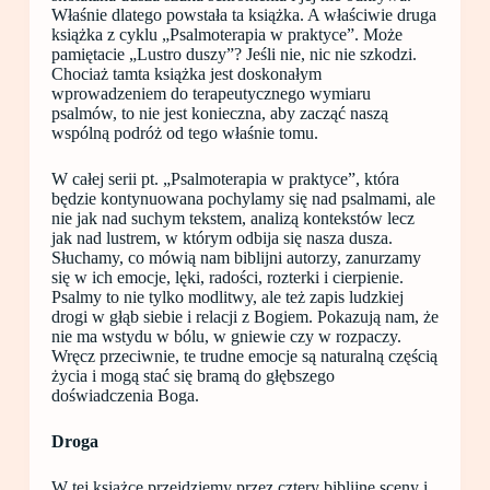
Właśnie dlatego powstała ta książka. A właściwie druga
książka z cyklu „Psalmoterapia w praktyce”. Może
pamiętacie „Lustro duszy”? Jeśli nie, nic nie szkodzi.
Chociaż tamta książka jest doskonałym
wprowadzeniem do terapeutycznego wymiaru
psalmów, to nie jest konieczna, aby zacząć naszą
wspólną podróż od tego właśnie tomu.
W całej serii pt. „Psalmoterapia w praktyce”, która
będzie kontynuowana pochylamy się nad psalmami, ale
nie jak nad suchym tekstem, analizą kontekstów lecz
jak nad lustrem, w którym odbija się nasza dusza.
Słuchamy, co mówią nam biblijni autorzy, zanurzamy
się w ich emocje, lęki, radości, rozterki i cierpienie.
Psalmy to nie tylko modlitwy, ale też zapis ludzkiej
drogi w głąb siebie i relacji z Bogiem. Pokazują nam, że
nie ma wstydu w bólu, w gniewie czy w rozpaczy.
Wręcz przeciwnie, te trudne emocje są naturalną częścią
życia i mogą stać się bramą do głębszego
doświadczenia Boga.
Droga
W tej książce przejdziemy przez cztery biblijne sceny i