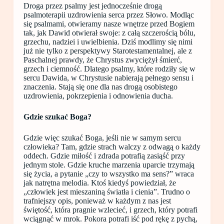
Droga przez psalmy jest jednocześnie drogą
psalmoterapii uzdrowienia serca przez Słowo. Modląc
się psalmami, otwieramy nasze wnętrze przed Bogiem
tak, jak Dawid otwierał swoje: z całą szczerością bólu,
grzechu, nadziei i uwielbienia. Dziś modlimy się nimi
już nie tylko z perspektywy Starotestamentalnej, ale z
Paschalnej prawdy, że Chrystus zwyciężył śmierć,
grzech i ciemność. Dlatego psalmy, które rodziły się w
sercu Dawida, w Chrystusie nabierają pełnego sensu i
znaczenia. Stają się one dla nas drogą osobistego
uzdrowienia, pokrzepienia i odnowienia ducha.
Gdzie szukać Boga?
Gdzie więc szukać Boga, jeśli nie w samym sercu
człowieka? Tam, gdzie strach walczy z odwagą o każdy
oddech. Gdzie miłość i zdrada potrafią zasiąść przy
jednym stole. Gdzie kruche marzenia uparcie trzymają
się życia, a pytanie „czy to wszystko ma sens?” wraca
jak natrętna melodia. Ktoś kiedyś powiedział, że
„człowiek jest mieszaniną światła i cienia”. Trudno o
trafniejszy opis, ponieważ w każdym z nas jest
świętość, która pragnie wzlecieć, i grzech, który potrafi
wciągnąć w mrok. Pokora potrafi iść pod rękę z pychą,