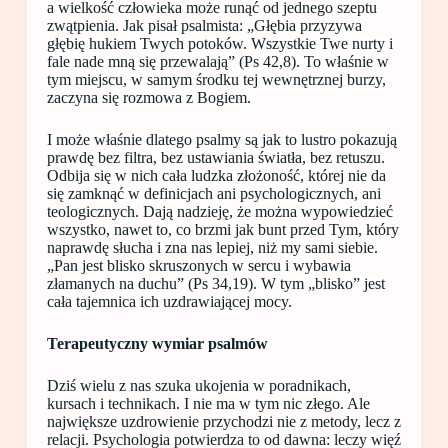
a wielkość człowieka może runąć od jednego szeptu
zwątpienia. Jak pisał psalmista: „Głębia przyzywa
głębię hukiem Twych potoków. Wszystkie Twe nurty i
fale nade mną się przewalają” (Ps 42,8). To właśnie w
tym miejscu, w samym środku tej wewnętrznej burzy,
zaczyna się rozmowa z Bogiem.
I może właśnie dlatego psalmy są jak to lustro pokazują
prawdę bez filtra, bez ustawiania światła, bez retuszu.
Odbija się w nich cała ludzka złożoność, której nie da
się zamknąć w definicjach ani psychologicznych, ani
teologicznych. Dają nadzieję, że można wypowiedzieć
wszystko, nawet to, co brzmi jak bunt przed Tym, który
naprawdę słucha i zna nas lepiej, niż my sami siebie.
„Pan jest blisko skruszonych w sercu i wybawia
złamanych na duchu” (Ps 34,19). W tym „blisko” jest
cała tajemnica ich uzdrawiającej mocy.
Terapeutyczny wymiar psalmów
Dziś wielu z nas szuka ukojenia w poradnikach,
kursach i technikach. I nie ma w tym nic złego. Ale
największe uzdrowienie przychodzi nie z metody, lecz z
relacji. Psychologia potwierdza to od dawna: leczy więź