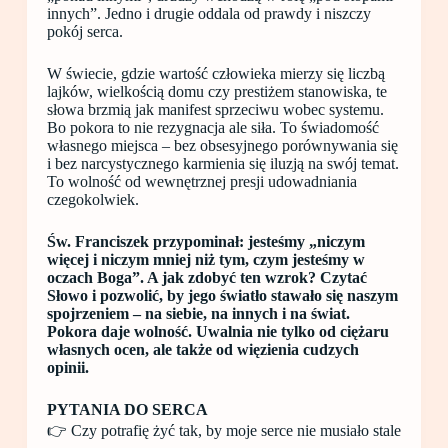
innych”. Jedno i drugie oddala od prawdy i niszczy
pokój serca.
W świecie, gdzie wartość człowieka mierzy się liczbą
lajków, wielkością domu czy prestiżem stanowiska, te
słowa brzmią jak manifest sprzeciwu wobec systemu.
Bo pokora to nie rezygnacja ale siła. To świadomość
własnego miejsca – bez obsesyjnego porównywania się
i bez narcystycznego karmienia się iluzją na swój temat.
To wolność od wewnętrznej presji udowadniania
czegokolwiek.
Św. Franciszek przypominał: jesteśmy „niczym
więcej i niczym mniej niż tym, czym jesteśmy w
oczach Boga”. A jak zdobyć ten wzrok? Czytać
Słowo i pozwolić, by jego światło stawało się naszym
spojrzeniem – na siebie, na innych i na świat.
Pokora daje wolność. Uwalnia nie tylko od ciężaru
własnych ocen, ale także od więzienia cudzych
opinii.
PYTANIA DO SERCA
👉 Czy potrafię żyć tak, by moje serce nie musiało stale