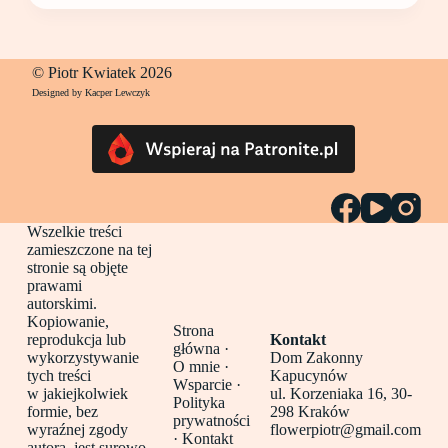
© Piotr Kwiatek 2026
Designed by Kacper Lewczyk
Wszelkie treści
zamieszczone na tej
stronie są objęte
prawami
autorskimi.
Kopiowanie,
Strona
reprodukcja lub
Kontakt
główna
·
wykorzystywanie
Dom Zakonny
O mnie ·
tych treści
Kapucynów
Wsparcie ·
w jakiejkolwiek
ul. Korzeniaka 16, 30-
Polityka
formie, bez
298 Kraków
prywatności
wyraźnej zgody
flowerpiotr@gmail.com
·
Kontakt
autora, jest surowo