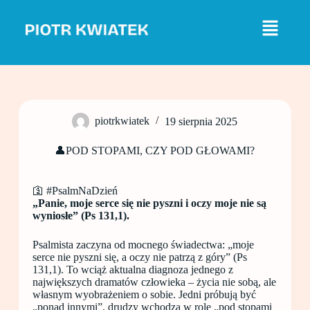
P
r
z
e
j
d
ź
d
o
piotrkwiatek
19 sierpnia 2025
t
r
e
👤POD STOPAMI, CZY POD GŁOWAMI?
ś
c
i
🛐 #PsalmNaDzień
„Panie, moje serce się nie pyszni i oczy moje nie są
wyniosłe” (Ps 131,1).
Psalmista zaczyna od mocnego świadectwa: „moje
serce nie pyszni się, a oczy nie patrzą z góry” (Ps
131,1). To wciąż aktualna diagnoza jednego z
największych dramatów człowieka – życia nie sobą, ale
własnym wyobrażeniem o sobie. Jedni próbują być
„ponad innymi”, drudzy wchodzą w rolę „pod stopami